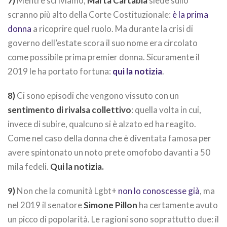
7)
Mentre scriviamo,
Marta Cartabia
siede sullo
scranno più alto della Corte Costituzionale:
è la prima
donna
a ricoprire quel ruolo. Ma durante la crisi di
governo dell’estate scora il suo nome era circolato
come possibile prima premier donna. Sicuramente il
2019 le ha portato fortuna:
qui la notizia
.
8)
Ci sono episodi che vengono vissuto con un
sentimento di rivalsa collettivo
: quella volta in cui,
invece di subire, qualcuno si è alzato ed ha reagito.
Come nel caso della donna che è diventata famosa per
avere spintonato un noto prete omofobo davanti a 50
mila fedeli.
Qui la notizia.
9)
Non che la comunità Lgbt+
non lo conoscesse già
, ma
nel 2019 il senatore
Simone Pillon
ha certamente avuto
un picco di popolarità. Le ragioni sono soprattutto due: il