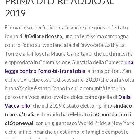
PRIMA DI DIRE ADDIO AL
2019
E’ doveroso, però, ricordare anche che questo è stato
l’anno di
#Odiareticosta
, una potentissima campagna
contro l’odio sul web lanciata dall’avvocata Cathy La
Torre e alla filosofa Maura Gangitano; che pochi mesi fa
è approdata in Commissione Giustizia della Camera
una
legge contro l’omo-bi-transfobia
, a firma dell’on. Zan
e che dovrebbe essere discussa nel 2020 (che sia la volta
buona?); che è stato l’anno in cui la comunità lgbt+ ha
perso una voce autorevole e dolce come quella di
Delia
Vaccarello
; che nel 2019 è stato eletto il primo
sindaco
trans d’Italia
e il mondo ha celebrato i
50 anni dai moti
di Stonewall
con un gigantesco World Pride a New York
e che, infine, neanche quest’anno le famiglie composte