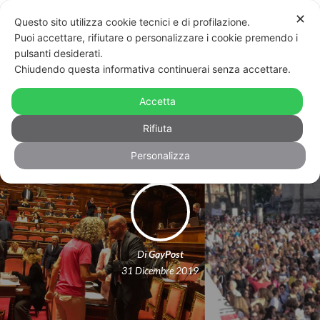
✕
Questo sito utilizza cookie tecnici e di profilazione.
Puoi accettare, rifiutare o personalizzare i cookie premendo i
pulsanti desiderati.
Chiudendo questa informativa continuerai senza accettare.
Addio 2019: le 10 notizie lgbt+ più
Accetta
popolari dell’anno che sta per finire
Rifiuta
Personalizza
Di
GayPost
31 Dicembre 2019