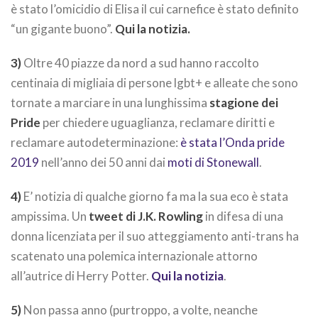
è stato l’omicidio di Elisa il cui carnefice è stato definito
“un gigante buono”.
Qui la notizia.
3)
Oltre 40 piazze da nord a sud hanno raccolto
centinaia di migliaia di persone lgbt+ e alleate che sono
tornate a marciare in una lunghissima
stagione dei
Pride
per chiedere uguaglianza, reclamare diritti e
reclamare autodeterminazione:
è stata l’Onda pride
2019
nell’anno dei 50 anni dai
moti di Stonewall
.
4)
E’ notizia di qualche giorno fa ma la sua eco è stata
ampissima. Un
tweet di J.K. Rowling
in difesa di una
donna licenziata per il suo atteggiamento anti-trans ha
scatenato una polemica internazionale attorno
all’autrice di Herry Potter.
Qui la notizia
.
5)
Non passa anno (purtroppo, a volte, neanche