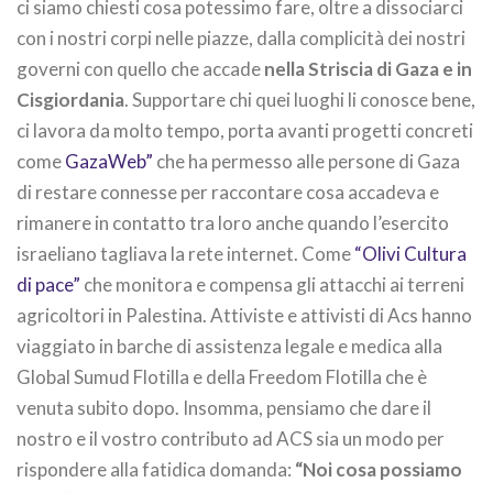
ci siamo chiesti cosa potessimo fare, oltre a dissociarci
con i nostri corpi nelle piazze, dalla complicità dei nostri
governi con quello che accade
nella Striscia di Gaza e in
Cisgiordania
. Supportare chi quei luoghi li conosce bene,
ci lavora da molto tempo, porta avanti progetti concreti
come
GazaWeb”
che ha permesso alle persone di Gaza
di restare connesse per raccontare cosa accadeva e
rimanere in contatto tra loro anche quando l’esercito
israeliano tagliava la rete internet. Come
“Olivi Cultura
di pace”
che monitora e compensa gli attacchi ai terreni
agricoltori in Palestina. Attiviste e attivisti di Acs hanno
viaggiato in barche di assistenza legale e medica alla
Global Sumud Flotilla e della Freedom Flotilla che è
venuta subito dopo. Insomma, pensiamo che dare il
nostro e il vostro contributo ad ACS sia un modo per
rispondere alla fatidica domanda:
“Noi cosa possiamo