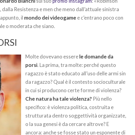
onardo Bianchi
sul suo
profilo Instagram
: «Robinson
i, dalla Resistenza e men che meno dall’attuale sinistra
 appunto, il
mondo dei videogame
e c’entrano poco con
cale o moderata che siano.
ORSI
Molte dovevano essere
le domande da
porsi
. La prima, tra molte: perché questo
ragazzo è stato educato all’uso delle armi sin
da ragazzo? Qual è il contesto socioculturale
in cui si producono certe forme di violenza?
Che natura ha tale violenza?
Più nello
specifico: è violenza politica, costruita e
strutturata dentro soggettività organizzate,
o la sua genesi è da cercare altrove? E
ancora: anche se fosse stato un esponente di