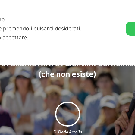
🛒 GENDER SHOP
STORIE
one.
ie premendo i pulsanti desiderati.
a accettare.
 di Charlie Kirk e l’identikit del nemi
(che non esiste)
Di
Dario Accolla