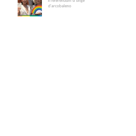
il referendum si tinge
d’arcobaleno