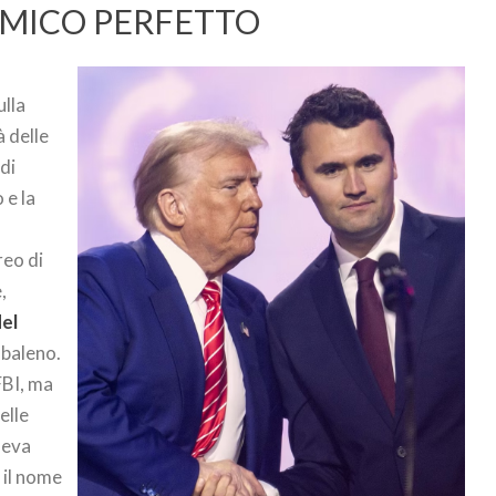
NEMICO PERFETTO
ulla
à delle
 di
 e la
reo di
,
del
baleno.
’FBI, ma
elle
neva
 il nome