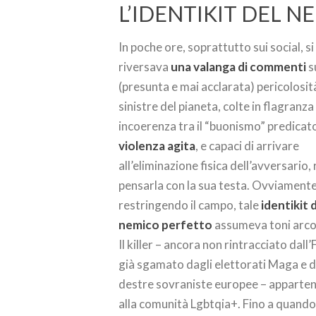
L’IDENTIKIT DEL 
In poche ore, soprattutto sui social, si
riversava
una valanga di commenti
s
(presunta e mai acclarata) pericolosit
sinistre del pianeta, colte in flagranza
incoerenza tra il “buonismo” predicato
violenza agita
, e capaci di arrivare
all’eliminazione fisica dell’avversario, 
pensarla con la sua testa. Ovviamente
restringendo il campo, tale
identikit 
nemico perfetto
assumeva toni arco
Il killer – ancora non rintracciato dall
già sgamato dagli elettorati Maga e d
destre sovraniste europee – apparte
alla comunità Lgbtqia+. Fino a quando