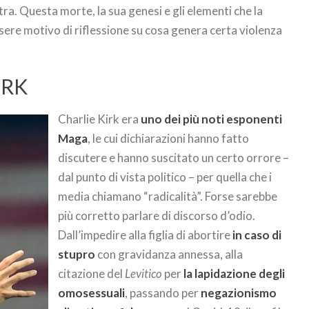
stra. Questa morte, la sua genesi e gli elementi che la
ere motivo di riflessione su cosa genera certa violenza
IRK
Charlie Kirk era
uno dei più noti esponenti
Maga
, le cui dichiarazioni hanno fatto
discutere e hanno suscitato un certo orrore –
dal punto di vista politico – per quella che i
media chiamano “radicalità”. Forse sarebbe
più corretto parlare di discorso d’odio.
Dall’impedire alla figlia di abortire
in caso di
stupro
con gravidanza annessa, alla
citazione del
Levitico
per
la lapidazione degli
omosessuali
, passando per
negazionismo