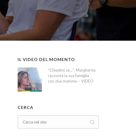
IL VIDEO DEL MOMENTO
“Chiedimi se…”: Margherita
racconta la sua famiglia
con due mamme – VIDEO
CERCA