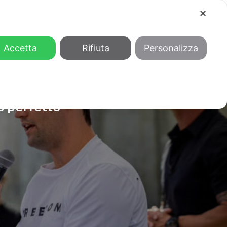
✕
COOL
GENDER
CHI SIAMO
Accetta
Rifiuta
Personalizza
co perfetto