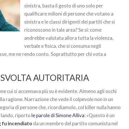
sinistra, basta il gesto di uno solo per
qualificare milioni di persone che votano a
sinistra e le classi dirigenti dei partiti che si
riconoscono in tale area? Se sì: come
andrebbe valutata allora tutta la violenza,
verbale e fisica, che si consuma negli
e, me ne rendo conto. Soprattutto per chi vota a
 SVOLTA AUTORITARIA
one cui si accennava più su è evidente. Almeno agli occhi
ella ragione. Narrazione che vede il colpevole non in un
tegoria di persone che, ricordiamolo, col killer nulla hanno
arlando, riporto
le parole di Simone Alliva
: «Questo è un
 fu incendiato
da un membro del partito comunista nel