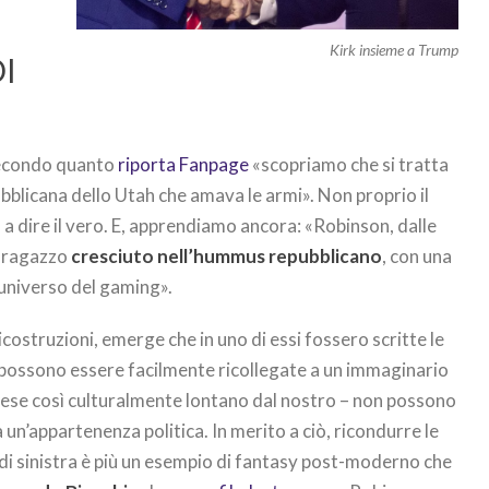
Kirk insieme a Trump
DI
secondo quanto
riporta Fanpage
«scopriamo che si tratta
bblicana dello Utah che amava le armi». Non proprio il
, a dire il vero. E, apprendiamo ancora: «Robinson, dalle
n ragazzo
cresciuto nell’hummus repubblicano
, con una
l‘universo del gaming».
 ricostruzioni, emerge che in uno di essi fossero scritte le
lia possono essere facilmente ricollegate a un immaginario
 paese così culturalmente lontano dal nostro – non possono
n’appartenenza politica. In merito a ciò, ricondurre le
 di sinistra è più un esempio di fantasy post-moderno che