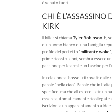
è venuto fuori.
CHI È L’ASSASSINO 
KIRK
Il killer si chiama
Tyler Robinson
. E, 
di un uomo bianco di una famiglia repu
profilo del perfetto
“militante woke”
prime ricostruzioni, sembra essere u
passione per le armi e un fascino per 
In relazione ai bossoli ritrovati: dalle
parole “bella ciao”. Parole che in Ita
specifico, ma che all’estero – e in un
essere automaticamente ricollegate a u
iscrizioni a un apparentamento a idee