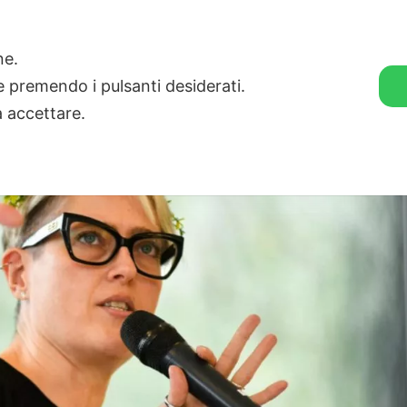
🛒 GENDER SHOP
STORIE
one.
ie premendo i pulsanti desiderati.
a accettare.