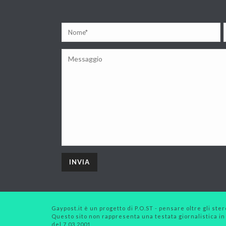
Gaypost.it è un progetto di P.O.ST - pensare oltre gli stero
Questo sito non rappresenta una testata giornalistica in
del 7.03.2001