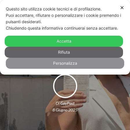
✕
Questo sito utilizza cookie tecnici e di profilazione.
Puoi accettare, rifiutare o personalizzare i cookie premendo i
pulsanti desiderati.
Chiudendo questa informativa continuerai senza accettare.
Al voto in drag: il voto per il
Accetta
referendum si tinge d’arcobaleno
Rifiuta
Personalizza
Di
GayPost
8 Giugno 2025