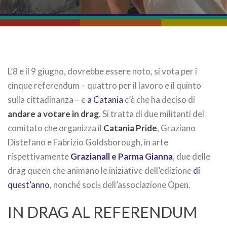
L’8 e il 9 giugno, dovrebbe essere noto, si vota per i
cinque referendum – quattro per il lavoro e il quinto
sulla cittadinanza – e
a Catania
c’è che ha deciso di
andare a votare in drag
. Si tratta di due militanti del
comitato che organizza il
Catania Pride
, Graziano
Distefano e Fabrizio Goldsborough, in arte
rispettivamente
Grazianall
e
Parma Gianna
, due delle
drag queen che animano le iniziative dell’edizione
di
quest’anno
, nonché sociɜ dell’associazione Open.
IN DRAG AL REFERENDUM