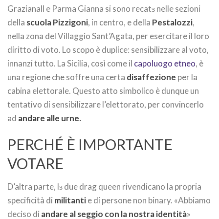
Grazianall e Parma Gianna si sono recatɜ nelle sezioni
della
scuola Pizzigoni
, in centro, e della
Pestalozzi
,
nella zona del Villaggio Sant’Agata, per esercitare il loro
diritto di voto. Lo scopo è duplice: sensibilizzare al voto,
innanzi tutto. La Sicilia, così come il
capoluogo etneo
, è
una regione che soffre una certa
disaffezione
per la
cabina elettorale. Questo atto simbolico è dunque un
tentativo di sensibilizzare l’elettorato, per convincerlo
ad
andare alle urne.
PERCHÉ È IMPORTANTE
VOTARE
D’altra parte, lɜ due drag queen rivendicano la propria
specificità di
militanti
e di persone non binary. «Abbiamo
deciso di
andare al seggio con la nostra identità
»