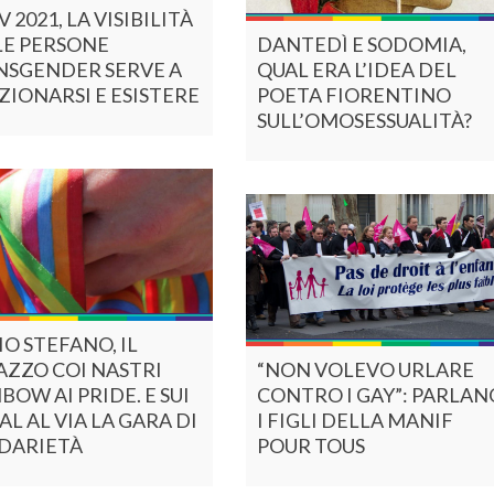
 2021, LA VISIBILITÀ
LE PERSONE
DANTEDÌ E SODOMIA,
NSGENDER SERVE A
QUAL ERA L’IDEA DEL
ZIONARSI E ESISTERE
POETA FIORENTINO
SULL’OMOSESSUALITÀ?
O STEFANO, IL
ZZO COI NASTRI
“NON VOLEVO URLARE
BOW AI PRIDE. E SUI
CONTRO I GAY”: PARLAN
AL AL VIA LA GARA DI
I FIGLI DELLA MANIF
IDARIETÀ
POUR TOUS