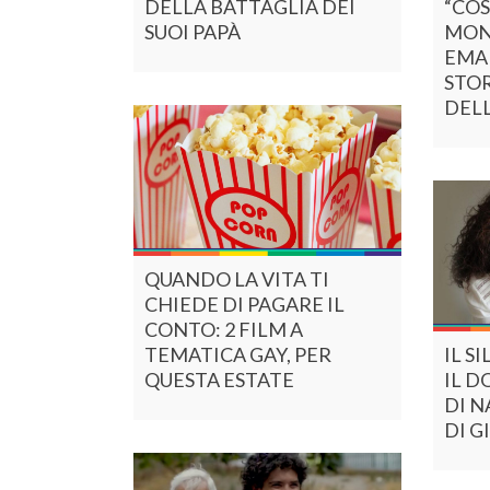
DELLA BATTAGLIA DEI
“COS
SUOI PAPÀ
MOND
EMAN
STOR
DELL
QUANDO LA VITA TI
CHIEDE DI PAGARE IL
CONTO: 2 FILM A
TEMATICA GAY, PER
IL S
QUESTA ESTATE
IL D
DI N
DI G