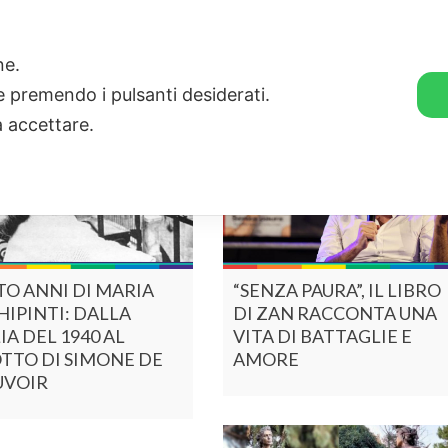
🛒 GENDER SHOP
STORIE
one.
ie premendo i pulsanti desiderati.
a accettare.
O ANNI DI MARIA
“SENZA PAURA”, IL LIBRO
IPINTI: DALLA
DI ZAN RACCONTA UNA
LIA DEL 1940 AL
VITA DI BATTAGLIE E
TTO DI SIMONE DE
AMORE
UVOIR