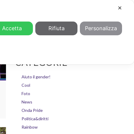
✕
COOL
GENDER
CHI SIAMO
Accetta
Rifiuta
Personalizza
CATEGORIE
Aiuto il gender!
Cool
Foto
News
Onda Pride
Politica&diritti
Rainbow