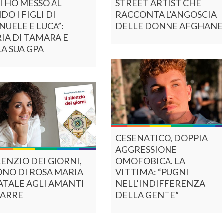
Ì HO MESSO AL
STREET ARTIST CHE
O I FIGLI DI
RACCONTA L’ANGOSCIA
UELE E LUCA”:
DELLE DONNE AFGHAN
IA DI TAMARA E
A SUA GPA
CESENATICO, DOPPIA
AGGRESSIONE
ILENZIO DEI GIORNI,
OMOFOBICA. LA
ONO DI ROSA MARIA
VITTIMA: “PUGNI
ATALE AGLI AMANTI
NELL’INDIFFERENZA
IARRE
DELLA GENTE”