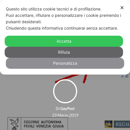
✕
Questo sito utilizza cookie tecnici e di profilazione.
Puoi accettare, rifiutare o personalizzare i cookie premendo i
pulsanti desiderati.
Chiudendo questa informativa continuerai senza accettare.
Verona: tolto il logo del Governo,
arriva il patrocinio del Ministero per
Accetta
la Famiglia
Rifiuta
Personalizza
Di
GayPost
23 Marzo 2019