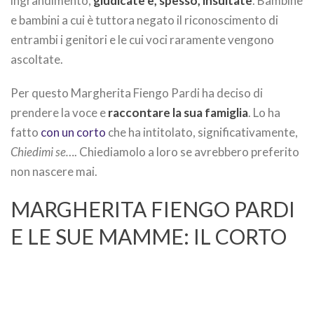
ingrandimento,
giudicate e, spesso, insultate
. Bambine
e bambini a cui è tuttora negato il riconoscimento di
entrambi i genitori e le cui voci raramente vengono
ascoltate.
Per questo Margherita Fiengo Pardi ha deciso di
prendere la voce e
raccontare la sua famiglia
. Lo ha
fatto
con un corto
che ha intitolato, significativamente,
Chiedimi se…
. Chiediamolo a loro se avrebbero preferito
non nascere mai.
MARGHERITA FIENGO PARDI
E LE SUE MAMME: IL CORTO