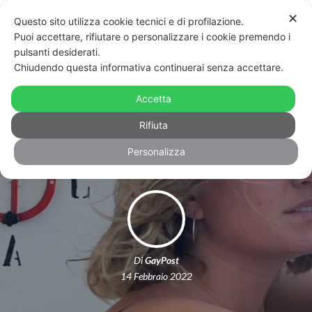
✕
Questo sito utilizza cookie tecnici e di profilazione.
Puoi accettare, rifiutare o personalizzare i cookie premendo i
pulsanti desiderati.
Chiudendo questa informativa continuerai senza accettare.
“Chiedimi se…”: Margherita racconta
la sua famiglia con due mamme –
Accetta
VIDEO
Rifiuta
Personalizza
Di
GayPost
14 Febbraio 2022