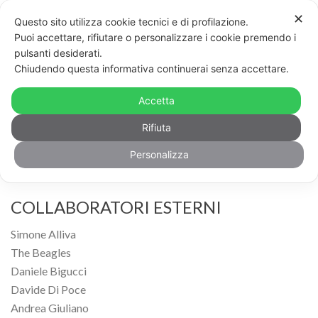
✕
Questo sito utilizza cookie tecnici e di profilazione.
Puoi accettare, rifiutare o personalizzare i cookie premendo i
pulsanti desiderati.
Chiudendo questa informativa continuerai senza accettare.
LA REDAZIONE
Accetta
Rifiuta
Dario Accolla
Caterina Coppola
Personalizza
Michele Giarratano
COLLABORATORI ESTERNI
Simone Alliva
The Beagles
Daniele Bigucci
Davide Di Poce
Andrea Giuliano