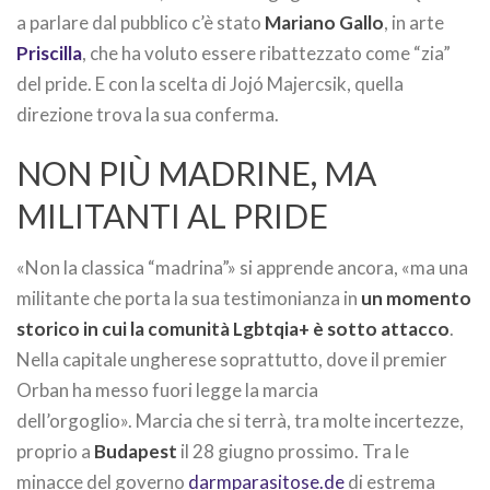
a parlare dal pubblico c’è stato
Mariano Gallo
, in arte
Priscilla
, che ha voluto essere ribattezzato come “zia”
del pride. E con la scelta di Jojó Majercsik, quella
direzione trova la sua conferma.
NON PIÙ MADRINE, MA
MILITANTI AL PRIDE
«Non la classica “madrina”» si apprende ancora, «ma una
militante che porta la sua testimonianza in
un momento
storico in cui la comunità Lgbtqia+ è sotto attacco
.
Nella capitale ungherese soprattutto, dove il premier
Orban ha messo fuori legge la marcia
dell’orgoglio». Marcia che si terrà, tra molte incertezze,
proprio a
Budapest
il 28 giugno prossimo. Tra le
minacce del governo
darmparasitose.de
di estrema