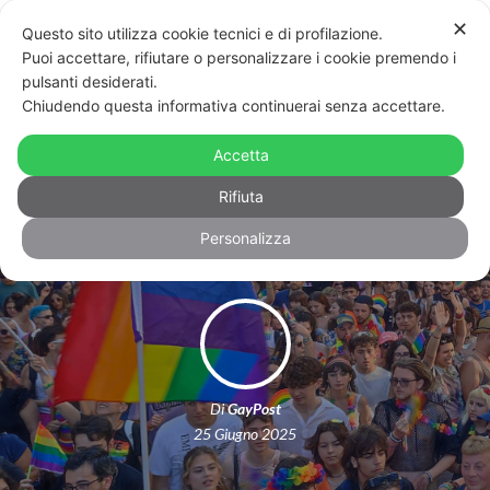
✕
Questo sito utilizza cookie tecnici e di profilazione.
Puoi accettare, rifiutare o personalizzare i cookie premendo i
pulsanti desiderati.
Chiudendo questa informativa continuerai senza accettare.
Da Budapest a Catania, l’attivista
Jojó Majercsik ospite d’onore del
Accetta
pride
Rifiuta
Personalizza
Di
GayPost
25 Giugno 2025