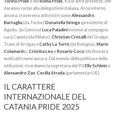
Torino Pride
e del
Roma Pride
, tra le altre presenze, che
daranno corpo alla delegazione italiana. Al cui interno,
ancora, troveremo attivisti/e come
Alessandro
Battaglia
(da Torino)
Donatella Siringo
(presidente di
Agedo, da Genova)
Luca Paladini
insieme al compagno
Luca Caputa (da Milano),
Christian Cristalli
del Gruppo
Trans di Arcigay e
Cathy La Torre
(da Bologna),
Mario
Colamarin
o,
Cristina Leo
e
Rosario Coco
(da Roma) e
molti altri nomi ancora. Dal mondo della politica e delle
istituzioni, ricordiamo la segretaria del Pd
Elly Schlein
e
Alessandro Zan
,
Cecilia Strada
(parlamentari UE).
IL CARATTERE
INTERNAZIONALE DEL
CATANIA PRIDE 2025