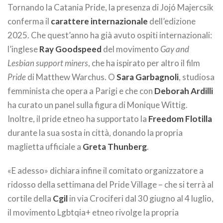
Tornando la Catania Pride, la presenza di Jojó Majercsik
conferma il
carattere internazionale
dell’edizione
2025. Che quest’anno ha già avuto ospiti internazionali:
l’inglese
Ray Goodspeed
del movimento
Gay and
Lesbian support miners
, che ha ispirato per altro il film
Pride
di Matthew Warchus. O
Sara Garbagnoli
, studiosa
femminista che opera a Parigi e che con
Deborah Ardilli
ha curato un panel sulla figura di Monique Wittig.
Inoltre, il pride etneo ha supportato la
Freedom Flotilla
durante la sua sosta in città, donando la propria
maglietta ufficiale a
Greta Thunberg
.
«E adesso» dichiara infine il comitato organizzatore a
ridosso della settimana del Pride Village – che si terrà al
cortile della
Cgil
in via Crociferi dal 30 giugno al 4 luglio,
il movimento Lgbtqia+ etneo rivolge la propria