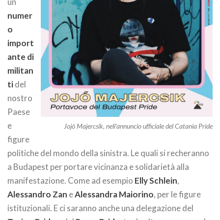
un
numer
o
import
ante di
militan
ti
del
nostro
Paese
e
Jojó Majercsik, nell’annuncio ufficiale del Catania Pride
figure
politiche del mondo della sinistra. Le quali si recheranno
a Budapest per portare vicinanza e solidarietà alla
manifestazione. Come ad esempio
Elly Schlein
,
Alessandro Zan
e
Alessandra Maiorino
, per le figure
istituzionali. E ci saranno anche una delegazione del