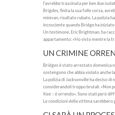
l’avrebbe trascinata per ben due isolat
Brigdes, finita la sua folle corsa, avr
minivan, risultato rubato. La polizia h
incosciente quando Bridge ha iniziato 
Un testimone, Eric Brightman, ha racc
appartamento: «Ho visto mentre la tra
UN CRIMINE ORRE
Bridges è stato arrestato domenica no
sostengono che abbia violato anche la
La polizia di Jacksonville ha deciso di 
considerandoli troppo brutali. «Non po
Kee -: è orrendo». Sono stati però dif
Le condizioni della vittima sarebbero
CI SARÀ UN PROCE