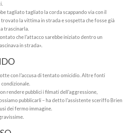
i.
ebbe tagliato tagliato la corda scappando via con il
a trovato la vittima in strada e sospetta che fosse già
a trascinarla.
ontato che l’attacco sarebbe iniziato dentro un
scinava in strada».
NDO
tte con l’accusa di tentato omicidio. Altre fonti
 condizionale.
non rendere pubblici i filmati dell’aggressione,
ssiamo pubblicarli – ha detto l’assistente sceriffo Brien
fusi dei fermo immagine.
 gravissime.
SSO