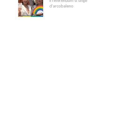
il referendum si tinge
d’arcobaleno