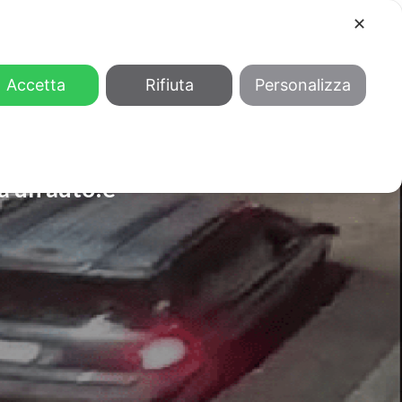
✕
COOL
GENDER
CHI SIAMO
Accetta
Rifiuta
Personalizza
a un’auto:è