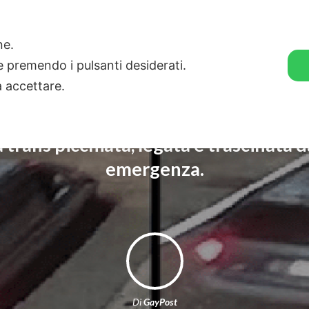
🛒 GENDER SHOP
STORIE
one.
ie premendo i pulsanti desiderati.
a accettare.
 trans picchiata, legata e trascinata d
emergenza.
Di
GayPost