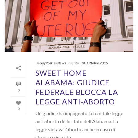
Di
GayPost
In
News
Inserito il
30 Ottobre 2019
SWEET HOME
ALABAMA: GIUDICE
FEDERALE BLOCCA LA
0
LEGGE ANTI-ABORTO
0
Un giudice ha impugnato la temibile legge
anti aborto dello stato dell'Alabama. La
legge vietava l'aborto anche in caso di
strupro o incesto