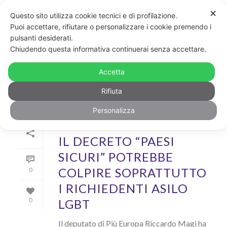
✕
Questo sito utilizza cookie tecnici e di profilazione.
Puoi accettare, rifiutare o personalizzare i cookie premendo i
pulsanti desiderati.
ARCHIVIO
Chiudendo questa informativa continuerai senza accettare.
Archivio Mensile per: "Ottobre, 2019"
Accetta
Rifiuta
Personalizza
Di
GayPost
In
News
Inserito il
31 Ottobre 2019
IL DECRETO “PAESI
SICURI” POTREBBE
COLPIRE SOPRATTUTTO
0
I RICHIEDENTI ASILO
LGBT
0
Il deputato di Più Europa Riccardo Magi ha