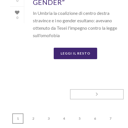
GENDER”
0
In Umbria la coalizione di centro destra
0
stravince e i no gender esultano: avevano
ottenuto da Tesei l'impegno contro la legge
sull'omofobia
LEGGI IL RESTO
1
2
3
4
5
6
7