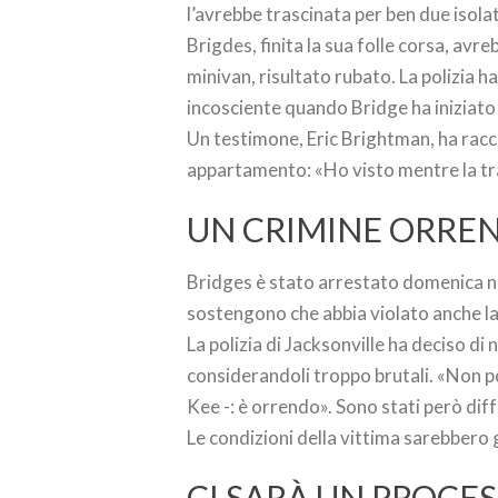
l’avrebbe trascinata per ben due isolat
Brigdes, finita la sua folle corsa, avr
minivan, risultato rubato. La polizia h
incosciente quando Bridge ha iniziato 
Un testimone, Eric Brightman, ha racc
appartamento: «Ho visto mentre la tra
UN CRIMINE ORRE
Bridges è stato arrestato domenica no
sostengono che abbia violato anche la
La polizia di Jacksonville ha deciso di 
considerandoli troppo brutali. «Non po
Kee -: è orrendo». Sono stati però dif
Le condizioni della vittima sarebbero
CI SARÀ UN PROCE