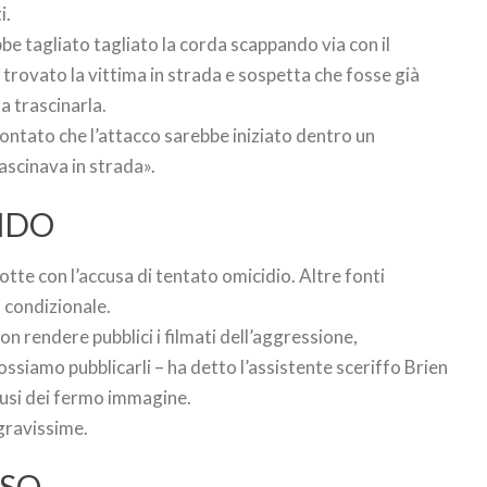
i.
ebbe tagliato tagliato la corda scappando via con il
a trovato la vittima in strada e sospetta che fosse già
a trascinarla.
ontato che l’attacco sarebbe iniziato dentro un
scinava in strada».
NDO
tte con l’accusa di tentato omicidio. Altre fonti
 condizionale.
non rendere pubblici i filmati dell’aggressione,
ssiamo pubblicarli – ha detto l’assistente sceriffo Brien
fusi dei fermo immagine.
 gravissime.
SSO