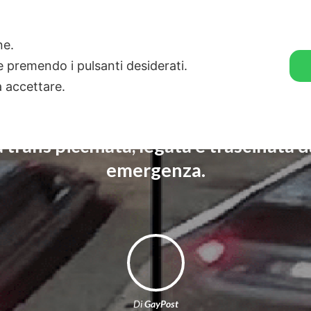
🛒 GENDER SHOP
STORIE
one.
ie premendo i pulsanti desiderati.
a accettare.
 trans picchiata, legata e trascinata d
emergenza.
Di
GayPost