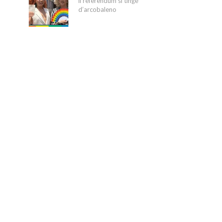
il referendum si tinge
d’arcobaleno