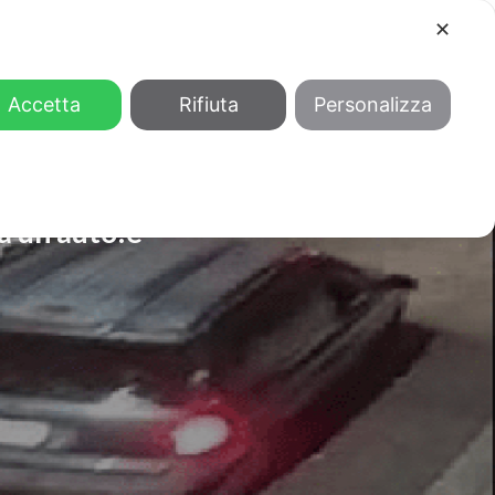
✕
COOL
GENDER
CHI SIAMO
Accetta
Rifiuta
Personalizza
a un’auto:è