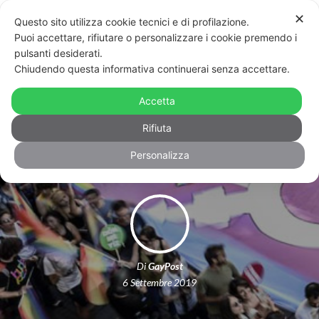
✕
Questo sito utilizza cookie tecnici e di profilazione.
Puoi accettare, rifiutare o personalizzare i cookie premendo i
pulsanti desiderati.
Chiudendo questa informativa continuerai senza accettare.
Adolescente trans uccisa a
Baltimora: è la diciassettesima
Accetta
vittima del 2019
Rifiuta
Personalizza
Di
GayPost
6 Settembre 2019