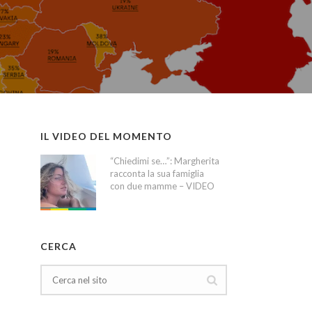
IL VIDEO DEL MOMENTO
“Chiedimi se…”: Margherita
racconta la sua famiglia
con due mamme – VIDEO
CERCA