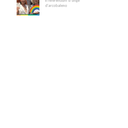
il referendum si tinge
d’arcobaleno