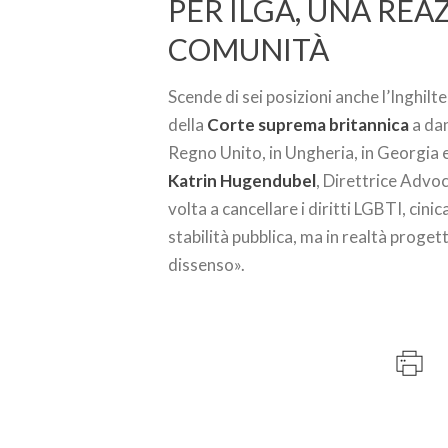
PER ILGA, UNA RE
COMUNITÀ
Scende di sei posizioni anche l’Inghil
della
Corte suprema britannica
a dan
Regno Unito, in Ungheria, in Georgia 
Katrin Hugendubel
, Direttrice Advo
volta a cancellare i diritti LGBTI, ci
stabilità pubblica, ma in realtà proget
dissenso».