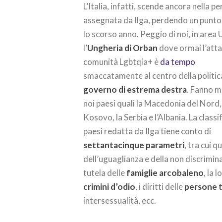
L’Italia, infatti, scende ancora nella p
assegnata da Ilga, perdendo un punto
lo scorso anno. Peggio di noi, in area 
l’
Ungheria di Orban
dove ormai l’atta
comunità Lgbtqia+ è
da tempo
smaccatamente al centro della politic
governo di estrema destra
. Fanno m
noi paesi quali la Macedonia del Nord, 
Kosovo, la Serbia e l’Albania. La classif
paesi redatta da Ilga tiene conto di
settantacinque parametri
, tra cui q
dell’uguaglianza e della non discrimina
tutela delle
famiglie arcobaleno
, la l
crimini d’odio
, i diritti delle
persone 
intersessualità, ecc.