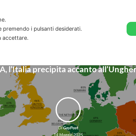
🛒 GENDER SHOP
STORIE
one.
ie premendo i pulsanti desiderati.
a accettare.
, l’Italia precipita accanto all’Unghe
Di
GayPost
14 Maggio 2025