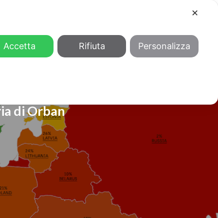
✕
COOL
GENDER
CHI SIAMO
Accetta
Rifiuta
Personalizza
ria di Orban