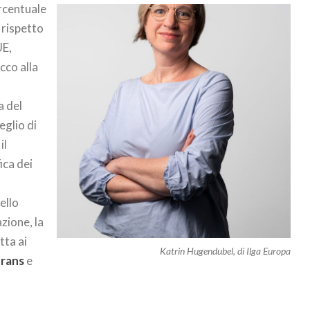
ercentuale
 rispetto
UE,
cco alla
a del
eglio di
il
ica dei
uello
zione, la
otta ai
Katrin Hugendubel, di Ilga Europa
trans
e