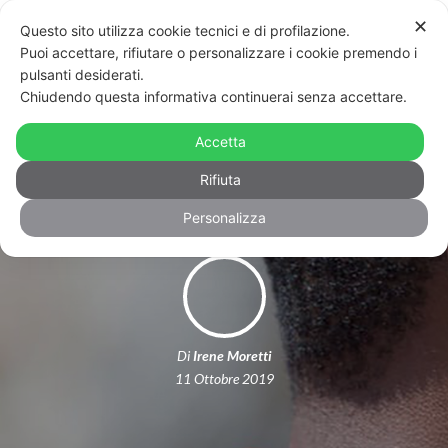
✕
Questo sito utilizza cookie tecnici e di profilazione.
Puoi accettare, rifiutare o personalizzare i cookie premendo i
pulsanti desiderati.
Chiudendo questa informativa continuerai senza accettare.
L’Uganda vuole introdurre la pena di
Accetta
morte per gli omosessuali
Rifiuta
Personalizza
Di
Irene Moretti
11 Ottobre 2019