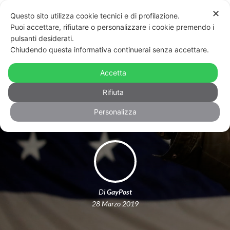
✕
Questo sito utilizza cookie tecnici e di profilazione.
Puoi accettare, rifiutare o personalizzare i cookie premendo i
pulsanti desiderati.
Chiudendo questa informativa continuerai senza accettare.
50 milioni dei fondamentalisti Usa
alle destre in Europa: i legami con il
Accetta
Congresso di Verona
Rifiuta
Personalizza
Di
GayPost
28 Marzo 2019