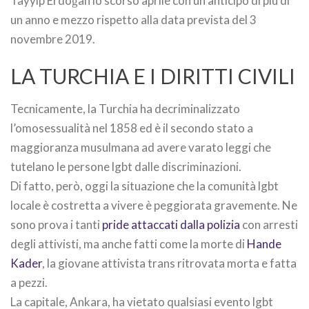
Tayyip Erdoğan lo scorso aprile con un anticipo di più di
un anno e mezzo rispetto alla data prevista del 3
novembre 2019.
LA TURCHIA E I DIRITTI CIVILI
Tecnicamente, la Turchia ha decriminalizzato
l’omosessualità nel 1858 ed è il secondo stato a
maggioranza musulmana ad avere varato leggi che
tutelano le persone lgbt dalle discriminazioni.
Di fatto, però, oggi la situazione che la comunità lgbt
locale è costretta a vivere è peggiorata gravemente. Ne
sono prova i tanti
pride attaccati dalla polizia
con arresti
degli attivisti, ma anche fatti come la morte di
Hande
Kader
, la giovane attivista trans ritrovata morta e fatta
a pezzi.
La capitale, Ankara, ha vietato qualsiasi evento lgbt