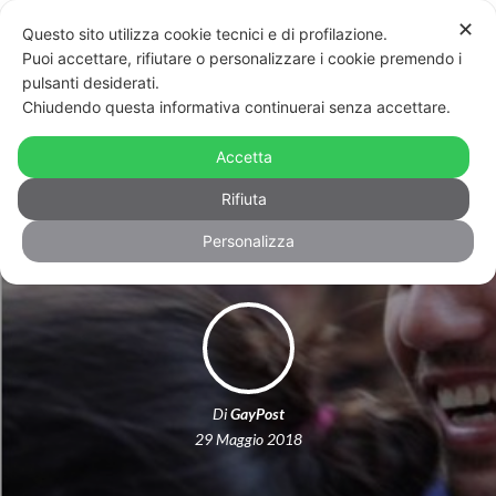
✕
Questo sito utilizza cookie tecnici e di profilazione.
Puoi accettare, rifiutare o personalizzare i cookie premendo i
pulsanti desiderati.
Chiudendo questa informativa continuerai senza accettare.
Turchia: il Partito Democratico
candida un uomo dichiaratamente
Accetta
gay
Rifiuta
Personalizza
Di
GayPost
29 Maggio 2018