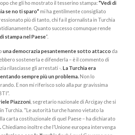
dopo che gli ho mostrato il tesserino stampa:
“Vedi di
ia se no ti sparo”
mi ha gentilmente consigliato
ssionato più di tanto, chi fa il giornalista in Turchia
uotidianamente. Quanto successo comunque rende
à di stampa nel Paese
“.
to
una democrazia pesantemente sotto attacco
da
rebbero sostenerla e difenderla – è il commento di
ia rilasciasse gli arrestati -.
La Turchia era
iventando sempre più un problema.
Non lo
ando. E non mi riferisco solo alla pur gravissima
BTI”.
iele Piazzoni
, segretario nazionale di Arcigay che si
in Turchia. “Le autorità turche hanno vietato la
lla carta costituzionale di quel Paese – ha dichiarato
.
Chiediamo inoltre che l’Unione europea intervenga