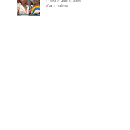
il referendum si tinge
d’arcobaleno