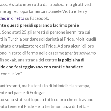
za è stato interrotto dalla polizia, ma gli attivisti,
sieme agli europarlamentari Daniele Viotti e Terry
deo in diretta
su Facebook.
nte questi presidi sparando lacrimogeni e
. Sono stati 25 gli arresti di persone inermi tra cui
i in Turchia per dare solidarietà al Pride. Molti quelli
mitato organizzatore del Pride. Ad ora alcuni di loro
gono in stato di fermo nelle caserme
(mentre scriviamo
Mis sokak, una strada del centro
la polizia ha di
ride che festeggiavano con canti e bandiere
y conclusivo”.
manifestanti, ma ha tentato di intimidire la stampa,
nte nel paese di Erdogan.
cui sono stati sottoposti tutti coloro che entravano
uto tenere il Pride – è la testimonianza di Tetta –