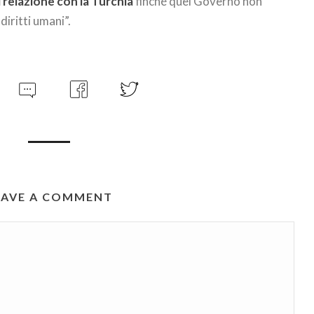
relazione con la Turchia
finché quel Governo non
 diritti umani”.
EAVE A COMMENT