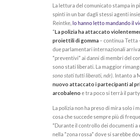
La lettura del comunicato stampa in piaz
spinti in un bar dagli stessi agenti in
Reintke,
lo hanno letto mandando il vi
“
La polizia ha attaccato violenteme
proiettili di gomma
– continua Tetta -
due parlamentari internazionali arrivat
“preventivi” ai danni di membri del co
sono stati liberati. La maggior riman
sono stati tutti liberati, ndr)
. Intanto a 
nuovo attaccato i partecipanti al p
arcobaleno
e tra poco si terrà il part
La polizia non ha preso di mira solo i 
cosa che succede sempre più di freque
“Durante il controllo dei documenti a 
nella “zona rossa” dove si sarebbe dov