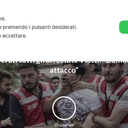
🛒 GENDER SHOP
STORIE
one.
ie premendo i pulsanti desiderati.
a accettare.
berati tutti gli arrestati. Viotti: “Dem
attacco”
Di
GayPost