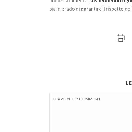
immediatamente,
sospendendo ogni 
sia in grado di garantire il rispetto dei
L