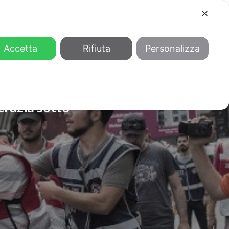
✕
COOL
GENDER
CHI SIAMO
Accetta
Rifiuta
Personalizza
ocrazia sotto