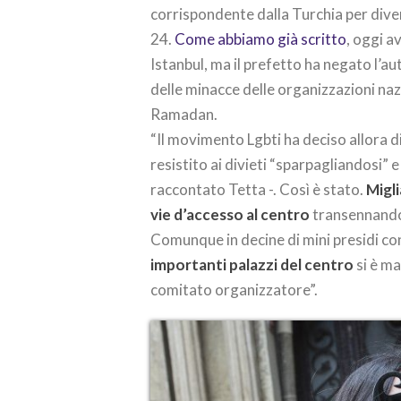
corrispondente dalla Turchia per dive
24.
Come abbiamo già scritto
, oggi a
Istanbul, ma il prefetto ha negato l’a
delle minacce delle organizzazioni naz
Ramadan.
“Il movimento Lgbti ha deciso allora d
resistito ai divieti “sparpagliandosi” e
raccontato Tetta -. Così è stato.
Migl
vie d’accesso al centro
transennando 
Comunque in decine di mini presidi c
importanti palazzi del centro
si è ma
comitato organizzatore”.