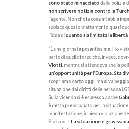
sono stato minacciato
dalla polizia 
non scrivere notizie contro la Turch
l’agente. Non che la cosa mi abbia impre
subisce questo trattamento quasi q
l’idea di
quanto sia limitata la libert
“È una giornata pesantissima. Ho vis
parte di quelle forze che, invece, dov
Viotti
, mentre si attendeva che la poliz
un’opportunità per l’Europa. Sta d
scopriamo certo oggi, ma si va peggior
situazione dei diritti delle persone LG
Sulla vicenda si è espresso anche
Gabr
è detto preoccupato per la situazione 
manifestazione, in piena violazione de
Piazzoni -.
La situazione è gravissima