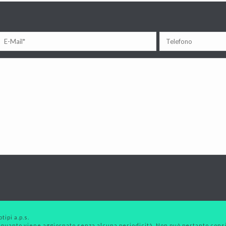
tipi a.p.s.
 quanto viene aggiornato senza alcuna periodicità. Non può pertanto consid