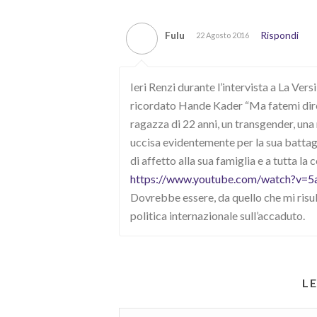
Fulu
Rispondi
22 Agosto 2016
Ieri Renzi durante l’intervista a La Ver
ricordato Hande Kader “Ma fatemi dire un
ragazza di 22 anni, un transgender, una 
uccisa evidentemente per la sua battagli
di affetto alla sua famiglia e a tutta la
https://www.youtube.com/watch?v
Dovrebbe essere, da quello che mi risult
politica internazionale sull’accaduto.
L