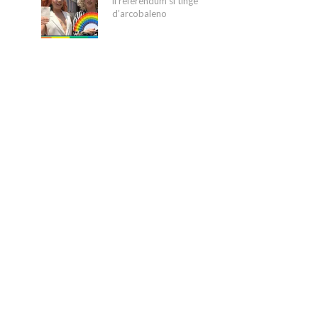
il referendum si tinge
d’arcobaleno