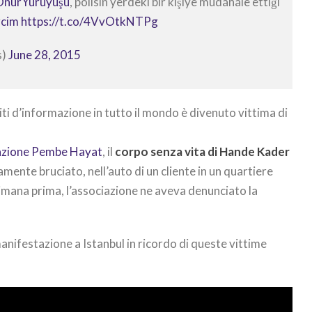
OnurYürüyüşü
, polisin yerdeki bir kişiye müdahale ettiği
cim
https://t.co/4VvOtkNTPg
s)
June 28, 2015
iti d’informazione in tutto il mondo è divenuto vittima di
iazione Pembe Hayat
, il
corpo senza vita di Hande Kader
mente bruciato, nell’auto di un cliente in un quartiere
timana prima, l’associazione ne aveva denunciato la
nifestazione a Istanbul in ricordo di queste vittime