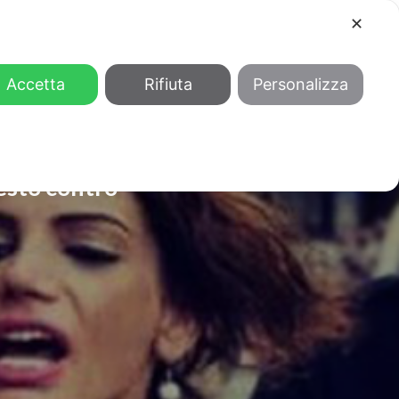
✕
COOL
GENDER
CHI SIAMO
Accetta
Rifiuta
Personalizza
festò contro