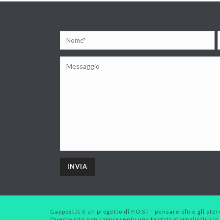
Gaypost.it è un progetto di P.O.ST - pensare oltre gli stero
Questo sito non rappresenta una testata giornalistica in