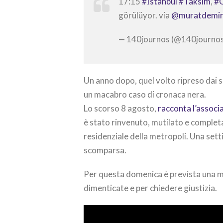
17:15
#İstanbul
#Taksim
,
#
görülüyor. via
@muratdemir
— 140journos (@140journo
Un anno dopo, quel volto ripreso dai s
un macabro caso di cronaca nera.
Lo scorso 8 agosto,
racconta l’assoc
è stato rinvenuto, mutilato e completa
residenziale della metropoli. Una set
scomparsa.
Per questa domenica è prevista una ma
dimenticate e per chiedere giustizia.