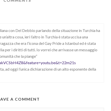
COMMENTS
siliana con Del Debbio parlando della situazione in Turchia ha
’altra cosa, ieri l’altro in Turchia è stata uccisa una
ragazza che era l’icona del Gay Pride a Istanbul ed è stata
a per i diritti di tutti. Io vorrei che arrivasse un messaggio
 comunità che la piange”
=5akVCSbH4Z8&feature=youtu.be&t=22m21s
a, ad oggi l’unica dichiarazione di un alto esponente della
EAVE A COMMENT