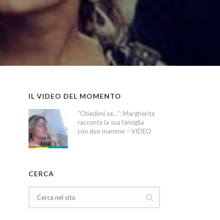
IL VIDEO DEL MOMENTO
“Chiedimi se…”: Margherita
racconta la sua famiglia
con due mamme – VIDEO
CERCA