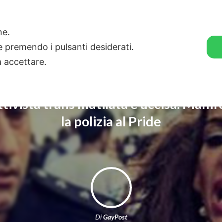
🛒 GENDER SHOP
STORIE
one.
ie premendo i pulsanti desiderati.
a accettare.
ttivista trans mutilata e uccisa. Mani
la polizia al Pride
Di
GayPost