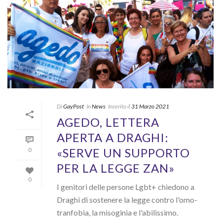
Di
GayPost
In
News
Inserito il
31 Marzo 2021
AGEDO, LETTERA
APERTA A DRAGHI:
«SERVE UN SUPPORTO
0
PER LA LEGGE ZAN»
0
I genitori delle persone Lgbt+ chiedono a
Draghi di sostenere la legge contro l'omo-
tranfobia, la misoginia e l'abilissimo.