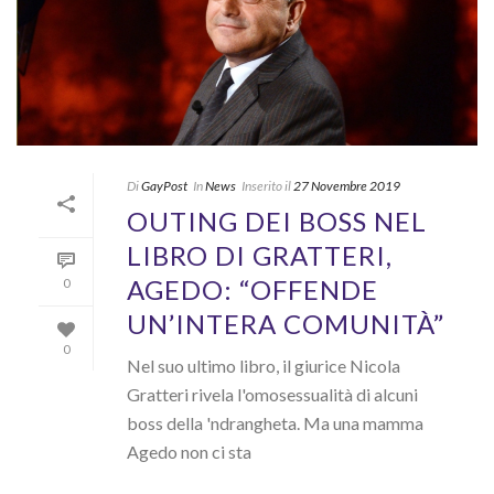
Di
GayPost
In
News
Inserito il
27 Novembre 2019
OUTING DEI BOSS NEL
LIBRO DI GRATTERI,
AGEDO: “OFFENDE
0
UN’INTERA COMUNITÀ”
0
Nel suo ultimo libro, il giurice Nicola
Gratteri rivela l'omosessualità di alcuni
boss della 'ndrangheta. Ma una mamma
Agedo non ci sta