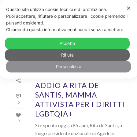
✕
Questo sito utilizza cookie tecnici e di profilazione.
Puoi accettare, rifiutare o personalizzare i cookie premendo i
pulsanti desiderati.
ARCHIVIO
Chiudendo questa informativa continuerai senza accettare.
Archivi Tag per: "agedo"
Accetta
Rifiuta
Personalizza
Di
GayPost
In
News
Inserito il
4 Agosto 2023
ADDIO A RITA DE
SANTIS, MAMMA
ATTIVISTA PER I DIRITTI
0
LGBTQIA+
0
Si è spenta oggi, a 85 anni, Rita de Santis, a
lungo presidente nazionale di Agedo e