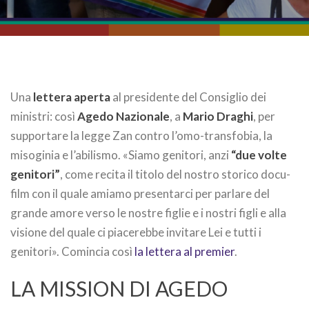
Una
lettera aperta
al presidente del Consiglio dei
ministri: così
Agedo Nazionale
, a
Mario Draghi
, per
supportare la legge Zan contro l’omo-transfobia, la
misoginia e l’abilismo. «Siamo genitori, anzi
“due volte
genitori”
, come recita il titolo del nostro storico docu-
film con il quale amiamo presentarci per parlare del
grande amore verso le nostre figlie e i nostri figli e alla
visione del quale ci piacerebbe invitare Lei e tutti i
genitori». Comincia così
la lettera al premier
.
LA MISSION DI AGEDO