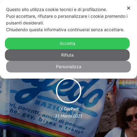
✕
Questo sito utilizza cookie tecnici e di profilazione.
Puoi accettare, rifiutare o personalizzare i cookie premendo i
pulsanti desiderati.
Chiudendo questa informativa continuerai senza accettare.
Agedo, lettera aperta a Draghi:
Accetta
«Serve un supporto per la legge Zan»
Rifiuta
Personalizza
Di
GayPost
31 Marzo 2021