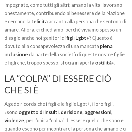
impegnate, come tutti gli altri; amano la vita, lavorano
onestamente, contribuendo al benessere della Nazione
e cercano la
felicità
accanto alla persona che sentono di
amare. Allora, ci chiediamo: perché viviamo spesso un
disagio anche noi genitori di
figli Lgbt+
? Questo è
dovuto alla consapevolezza di una mancata
piena
inclusione
da parte della società di queste nostre figlie
e figli che, troppo spesso, sfocia in aperta
ostilità
».
LA “COLPA” DI ESSERE CIÒ
CHE SI È
Agedo ricorda che i figli e le figlie Lgbt+, i loro figli,
«sono
oggetto di insulti, derisione, aggressioni,
violenze
, per l’unica “colpa” di essere quello che sono e
quando escono per incontrare la persona che amano e ci