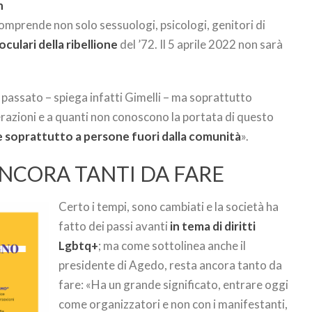
n
omprende non solo sessuologi, psicologi, genitori di
culari della ribellione
del ’72. Il 5 aprile 2022 non sarà
.
 passato – spiega infatti Gimelli – ma soprattutto
erazioni e a quanti non conoscono la portata di questo
e soprattutto a persone fuori dalla comunità
».
ANCORA TANTI DA FARE
Certo i tempi, sono cambiati e la società ha
fatto dei passi avanti
in tema di diritti
Lgbtq+
; ma come sottolinea anche il
presidente di Agedo, resta ancora tanto da
fare: «Ha un grande significato, entrare oggi
come organizzatori e non con i manifestanti,