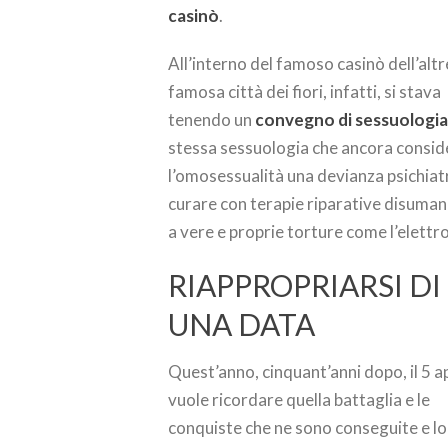
casinò
.
All’interno del famoso casinò dell’alt
famosa città dei fiori, infatti, si stava
tenendo un
convegno di sessuologi
stessa sessuologia che ancora consi
l’omosessualità una devianza psichiat
curare con terapie riparative disuman
a vere e proprie torture come l’elettr
RIAPPROPRIARSI DI
UNA DATA
Quest’anno, cinquant’anni dopo, il 5 ap
vuole ricordare quella battaglia e le
conquiste che ne sono conseguite e lo