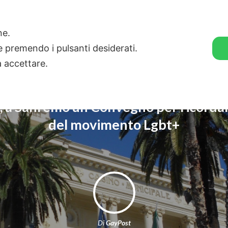
🛒 GENDER SHOP
STORIE
one.
ie premendo i pulsanti desiderati.
a accettare.
 a Sanremo un Convegno per ricordare
del movimento Lgbt+
Di
GayPost