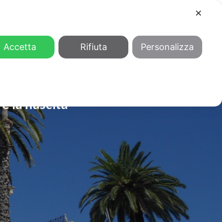
✕
COOL
GENDER
CHI SIAMO
Accetta
Rifiuta
Personalizza
 la nascita