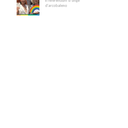
il referendum si tinge
d’arcobaleno