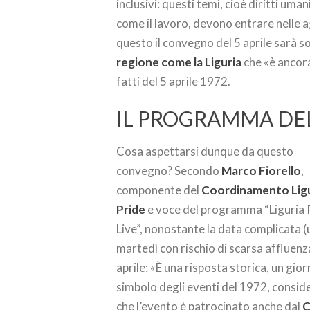
inclusivi: questi temi, cioè diritti uma
come il lavoro, devono entrare nelle a
questo il convegno del 5 aprile sarà s
regione come la Liguria
che «è ancor
fatti del 5 aprile 1972.
IL PROGRAMMA DE
Cosa aspettarsi dunque da questo
convegno? Secondo
Marco Fiorello
,
componente del
Coordinamento Ligu
Pride
e voce del programma “Liguria 
Live”, nonostante la data complicata (
martedì con rischio di scarsa affluenza
aprile: «È una risposta storica, un gio
simbolo degli eventi del 1972, consi
che l’evento è patrocinato anche dal
C