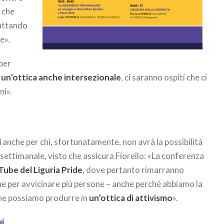
 che
rattando
e».
 per
n un’ottica anche intersezionale
, ci saranno ospiti che ci
ni».
i
anche per chi, sfortunatamente, non avrà la possibilità
asettimanale, visto che assicura Fiorello: «La conferenza
uTube del Liguria Pride
, dove pertanto rimarranno
he per avvicinare più persone – anche perché abbiamo la
che possiamo produrre in
un’ottica di attivismo
».
ui
.