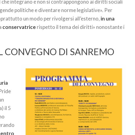
ni che integrano e non si contrappongono ai diritti sociali
gende politiche e diventare norme legislative». Per
oprattutto un modo per rivolgersi all’esterno,
in una
a
conservatrice
rispetto il tema dei diritti» nonostante i
L CONVEGNO DI SANREMO
ria
Pride
un
) il 5
rno
derando
entro