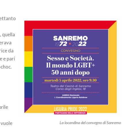
rettanto
a
, quella
derava
rice da
e e pari
ochoc.
rile
 vuole
La locandina del convegno di Sanremo