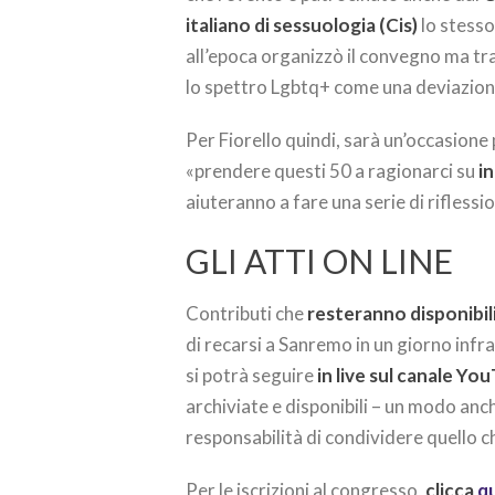
italiano di sessuologia (Cis)
lo stesso
all’epoca organizzò il convegno ma t
lo spettro Lgbtq+ come una deviazion
Per Fiorello quindi, sarà un’occasione
«prendere questi 50 a ragionarci su
i
aiuteranno a fare una serie di riflessio
GLI ATTI ON LINE
Contributi che
resteranno disponibil
di recarsi a Sanremo in un giorno infr
si potrà seguire
in live sul canale Yo
archiviate e disponibili – un modo anc
responsabilità di condividere quello 
Per le iscrizioni al congresso,
clicca
q