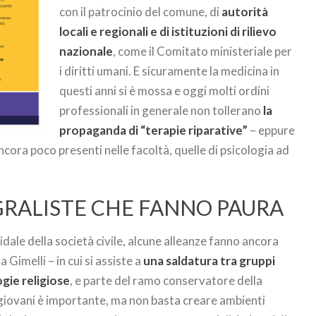
con il patrocinio del comune, di
autorità
locali e regionali e di istituzioni di rilievo
nazionale
, come il Comitato ministeriale per
i diritti umani. E sicuramente la medicina in
questi anni si è mossa e oggi molti ordini
professionali in generale non tollerano
la
propaganda di “terapie riparative”
– eppure
ncora poco presenti nelle facoltà, quelle di psicologia ad
GRALISTE CHE FANNO PAURA
olidale della società civile, alcune alleanze fanno ancora
Gimelli – in cui si assiste a
una saldatura tra gruppi
gie religiose
, e parte del ramo conservatore della
i giovani è importante, ma non basta creare ambienti