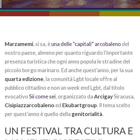
Marzamemi
, si sa, è
una delle “capitali” arcobaleno
del
nostro paese, almeno per quanto riguardo l’importante
presenza turistica che ogni anno popola le stradine del
piccolo borgo marinaro. Ed anche quest’anno, per la sua
quarta edizione
, la comunità Lgbt locale offre al
pubblico cittadino e non un week end Lgbt, dal titolo
evocativo
Sii come sei
,
organizzato da
Arcigay
Siracusa,
Cisipiazzarcobaleno
ed
Ekubartgroup
.
Il tema scelto
per quest’anno è quello della
genitorialità
.
UN FESTIVAL TRA CULTURA E