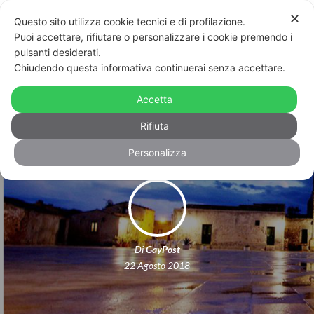
✕
Questo sito utilizza cookie tecnici e di profilazione.
Puoi accettare, rifiutare o personalizzare i cookie premendo i
pulsanti desiderati.
Chiudendo questa informativa continuerai senza accettare.
A Marzamemi, “Sii come sei” con un
Accetta
occhio alla genitorialità
Rifiuta
Personalizza
Di
GayPost
22 Agosto 2018