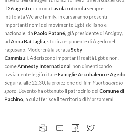
Il tema dell’omogenitorialità tornerà la sera successiva,
il
26 agosto
, con una
tavola rotonda
sempre
intitolata
We are family, in cui saranno presenti
importanti nomi del movimento Lgbt siciliano e
nazionale, da
Paolo Patané
, già presidente di Arcigay,
ad
Anna Battaglia
, storica esponente di Agedo nel
ragusano. Modererà la serata
Seby
Cammisuli
. Aderiscono importanti realtà Lgbt e non,
come
Amnesty International
, non dimenticando
ovviamente le già citate
Famiglie Arcobaleno e Agedo
.
Seguirà, alle 22.30, la proiezione del film
Puoi baciare lo
sposo
. L’evento ha ottenuto il patrocinio del
Comune di
Pachino
, a cui afferisce il territorio di Marzamemi.