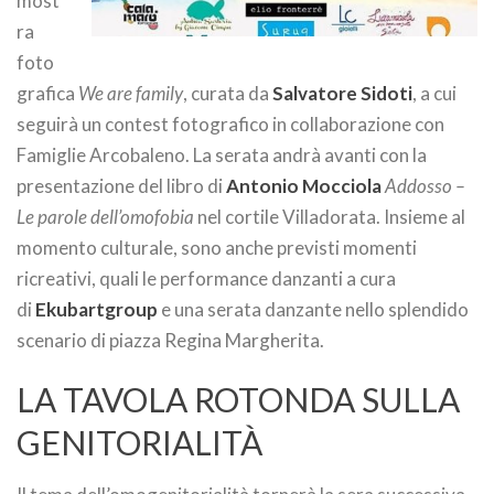
most
ra
foto
grafica
We are family
, curata da
Salvatore Sidoti
, a cui
seguirà un contest fo
tografico in collaborazione con
Famiglie Arcobaleno. La serata andrà avanti con la
presentazione del libro di
Antonio Mocciola
Addosso –
Le parole dell’omofobia
nel cortile Villadorata. Insieme al
momento culturale, sono anche previsti momenti
ricreativi, quali le performance danzanti a cura
di
Ekubartgroup
e una serata danzante nello splendido
scenario di piazza Regina Margherita.
LA TAVOLA ROTONDA SULLA
GENITORIALITÀ