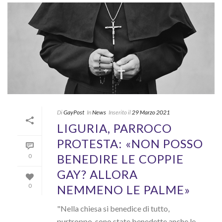
Di
GayPost
In
News
Inserito il
29 Marzo 2021
LIGURIA, PARROCO
PROTESTA: «NON POSSO
BENEDIRE LE COPPIE
0
GAY? ALLORA
NEMMENO LE PALME»
0
"Nella chiesa si benedice di tutto,
purtroppo, sono state benedette anche le