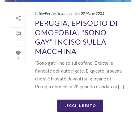
Di
GayPost
In
News
Inserito il
30 Marzo 2021
PERUGIA, EPISODIO DI
OMOFOBIA: “SONO
GAY” INCISO SULLA
0
MACCHINA
0
“Sono gay” inciso sul cofano. E tutte le
fiancate dell’auto rigate. E’ questo la scena
che si è trovato davanti un giovane di
Perugia domenica 28 quando è andato a [...]
LEGGI IL RESTO