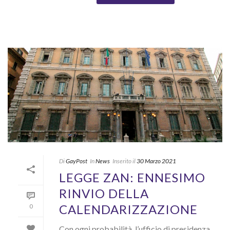
Di
GayPost
In
News
Inserito il
30 Marzo 2021
LEGGE ZAN: ENNESIMO
RINVIO DELLA
CALENDARIZZAZIONE
0
Con ogni probabilità, l’ufficio di presidenza