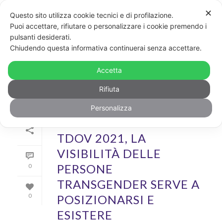
✕
Questo sito utilizza cookie tecnici e di profilazione.
Puoi accettare, rifiutare o personalizzare i cookie premendo i
pulsanti desiderati.
ARCHIVIO
Chiudendo questa informativa continuerai senza accettare.
Archivio Mensile per: "Marzo, 2021"
Accetta
Rifiuta
Personalizza
Di
Dario Accolla
In
Storie
Inserito il
31 Marzo 2021
TDOV 2021, LA
VISIBILITÀ DELLE
PERSONE
0
TRANSGENDER SERVE A
POSIZIONARSI E
0
ESISTERE