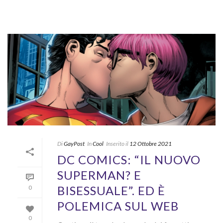
Di
GayPost
In
Cool
Inserito il
12 Ottobre 2021
DC COMICS: “IL NUOVO
SUPERMAN? E
BISESSUALE”. ED È
0
POLEMICA SUL WEB
0