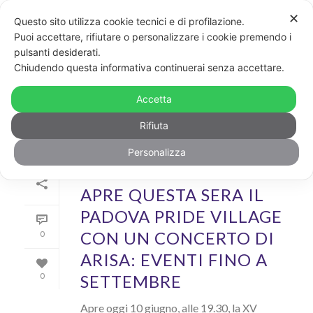
✕
Questo sito utilizza cookie tecnici e di profilazione.
Puoi accettare, rifiutare o personalizzare i cookie premendo i
pulsanti desiderati.
COOL
Chiudendo questa informativa continuerai senza accettare.
Cinema, libri, teatro, tv e intrattenimento in salsa arcobaleno
Accetta
Rifiuta
Personalizza
Di
GayPost
In
Cool
Inserito il
10 Giugno 2022
APRE QUESTA SERA IL
PADOVA PRIDE VILLAGE
CON UN CONCERTO DI
0
ARISA: EVENTI FINO A
SETTEMBRE
0
Apre oggi 10 giugno, alle 19.30, la XV