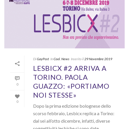
Di
GayPost
In
Cool
,
News
Inserito il
29 Novembre 2019
LESBICX #2 ARRIVA A
TORINO. PAOLA
GUAZZO: «PORTIAMO
0
NOI STESSE»
0
Dopo la prima edizione bolognese dello
scorso febbraio, Lesbicx replica a Torino:
dal sei all’otto dicembre, infatti, diverse
soggettività lesbiche si sono date