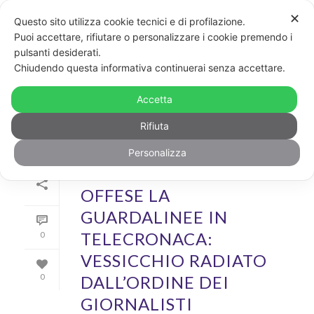
✕
Questo sito utilizza cookie tecnici e di profilazione.
Puoi accettare, rifiutare o personalizzare i cookie premendo i
pulsanti desiderati.
ARCHIVIO
Chiudendo questa informativa continuerai senza accettare.
Archivio Mensile per: "Novembre, 2019"
Accetta
Rifiuta
Personalizza
Di
GayPost
In
News
Inserito il
29 Novembre 2019
OFFESE LA
GUARDALINEE IN
TELECRONACA:
0
VESSICCHIO RADIATO
DALL’ORDINE DEI
0
GIORNALISTI