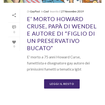
Di
GayPost
In
Cool
Inserito il
27 Novembre 2019
E’ MORTO HOWARD
CRUSE, PAPÀ DI WENDEL
E AUTORE DI “FIGLIO DI
0
UN PRESERVATIVO
BUCATO”
0
E' morto a 75 anni Howard Curse,
fumettista e disegnatore gay autore dei
primissimi fumetti a tematica lgbt
LEGGI IL RESTO