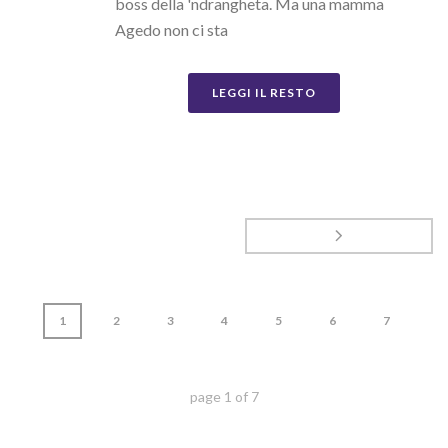
boss della 'ndrangheta. Ma una mamma
Agedo non ci sta
LEGGI IL RESTO
1
2
3
4
5
6
7
page
1
of
7