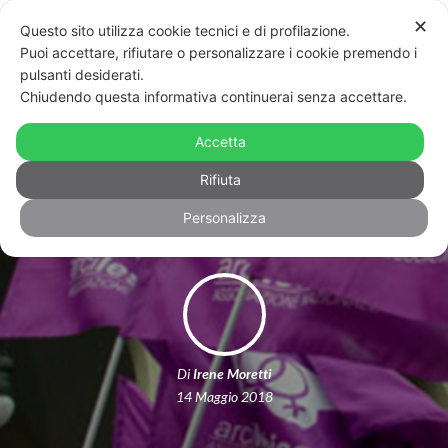
✕
Questo sito utilizza cookie tecnici e di profilazione.
Puoi accettare, rifiutare o personalizzare i cookie premendo i
pulsanti desiderati.
Chiudendo questa informativa continuerai senza accettare.
Arcilesbica Nazionale fuori dal
Cassero dopo 22 anni: polemica a
Accetta
Bologna
Rifiuta
Personalizza
Di
Irene Moretti
14 Maggio 2018