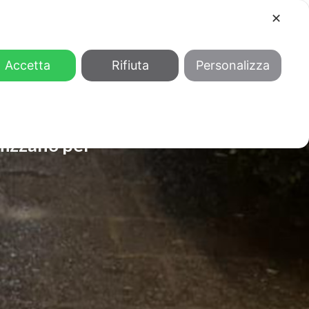
✕
COOL
GENDER
CHI SIAMO
Accetta
Rifiuta
Personalizza
nizzano per