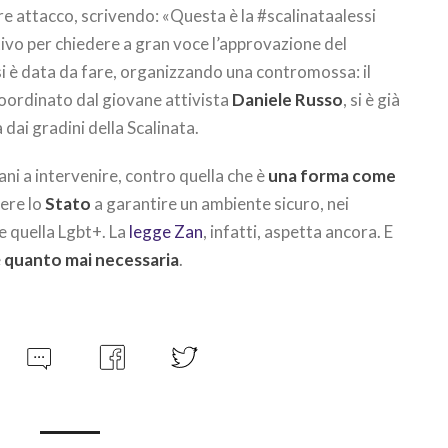
re attacco, scrivendo: «Questa è la #scalinataalessi
ivo per chiedere a gran voce l’approvazione del
si è data da fare, organizzando una contromossa: il
coordinato dal giovane attivista
Daniele Russo
, si è già
 dai gradini della Scalinata.
ni a intervenire, contro quella che è
una forma come
ere lo
Stato
a garantire un ambiente sicuro, nei
e quella Lgbt+. La
legge Zan
, infatti, aspetta ancora. E
è
quanto mai necessaria
.