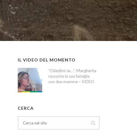
IL VIDEO DEL MOMENTO
“Chiedimi se…”: Margherita
racconta la sua famiglia
con due mamme – VIDEO
CERCA