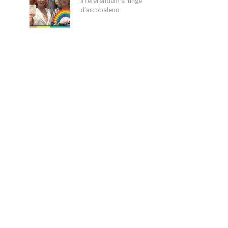
il referendum si tinge
d’arcobaleno