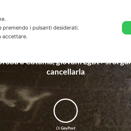
🛒 GENDER SHOP
STORIE
one.
ie premendo i pulsanti desiderati.
a accettare.
ofoba a Catania, giovani Lgbt+ si orga
cancellarla
Di
GayPost