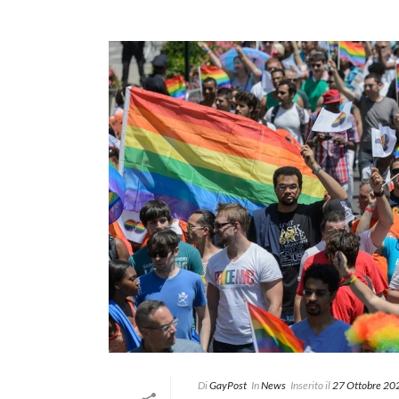
Di
GayPost
In
News
Inserito il
27 Ottobre 20