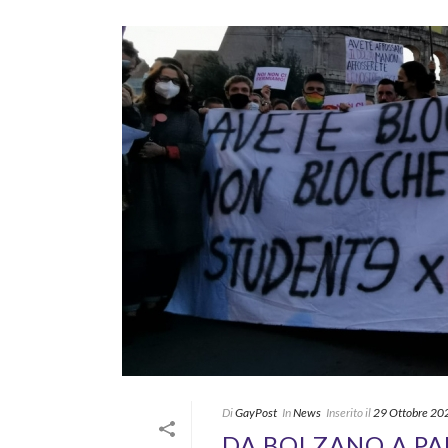
Di
GayPost
In
News
Inserito il
29 Ottobre 20
DA BOLZANO A PA