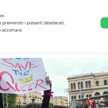
🛒 GENDER SHOP
STORIE
one.
ie premendo i pulsanti desiderati.
a accettare.