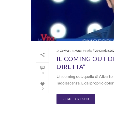
Di
GayPost
In
News
Inserito il
29 Ottobre 20
IL COMING OUT DI
DIRETTA”
0
Un coming out, quello di Alberto
l’adolescenza. E dal proprio dolore
0
LEGGI IL RESTO