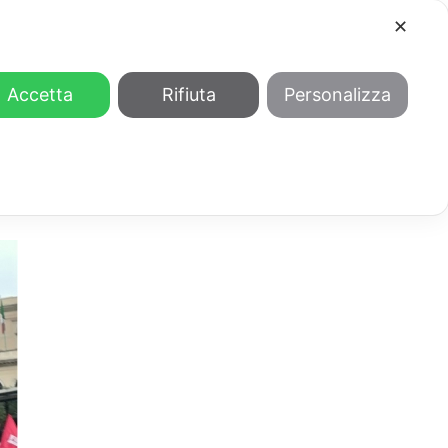
✕
COOL
GENDER
CHI SIAMO
Accetta
Rifiuta
Personalizza