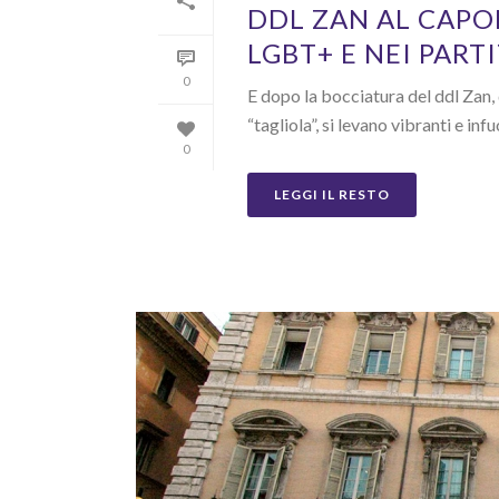
DDL ZAN AL CAPO
LGBT+ E NEI PARTI
0
E dopo la bocciatura del ddl Zan,
“tagliola”, si levano vibranti e inf
0
LEGGI IL RESTO