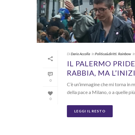
Di
Dario Accolla
In
Politica&diritti
,
Rainbow
I
IL PALERMO PRIDE
RABBIA, MA L’INI
0
C’è un’immagine che mi torna in me
della pace a Milano, o a quelle più 
0
LEGGI IL RESTO