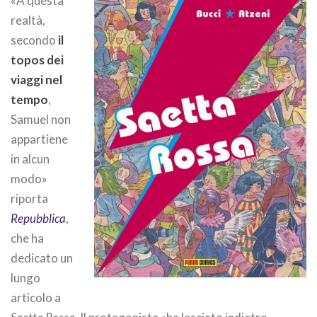
«A questa
realtà,
secondo
il
topos dei
viaggi nel
tempo
,
Samuel non
appartiene
in alcun
modo»
riporta
Repubblica
,
che ha
dedicato un
lungo
articolo a