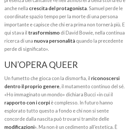
presenza del cantante «è nell’atmosfera della storia ed è
anche nella
crescita del protagonista
. Samuel perde le
coordinate spazio tempo per la morte di una persona
importante e capisce che chi era prima non tornerà più. E
qui stava il
trasformismo
di David Bowie, nella continua
ricerca di una
nuova personalità
quando la precedente
perde di significato».
UN’OPERA QUEER
Un fumetto che gioca con la dismorfia, il
riconoscersi
dentro il proprio genere
, il mutamento continuo del sé.
«Ho immaginato un mondo» dichiara Bucci «in cui il
rapporto con i corpi
è complesso. In futuro hanno
esplorato tutto questo a fondo e chi non si sente
concorde dalla nascita può trovarsi tramite delle
modificazioni
». Ma non è un cedimento all’estetica. È