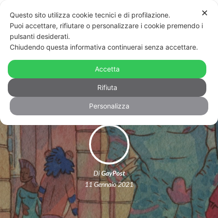
✕
Questo sito utilizza cookie tecnici e di profilazione.
Puoi accettare, rifiutare o personalizzare i cookie premendo i
pulsanti desiderati.
Chiudendo questa informativa continuerai senza accettare.
Saetta rossa, la graphic novel queer a
Accetta
5 anni dalla morte di David Bowie
Rifiuta
Personalizza
Di
GayPost
11 Gennaio 2021