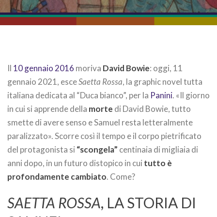
Il
10 gennaio 2016
moriva
David Bowie
: oggi, 11
gennaio 2021, esce
Saetta Rossa
, la graphic novel tutta
italiana dedicata al “Duca bianco”, per la
Panini
. «Il giorno
in cui si apprende della
morte
di David Bowie, tutto
smette di avere senso e Samuel resta letteralmente
paralizzato». Scorre così il tempo e il corpo pietrificato
del protagonista si
“scongela”
centinaia di migliaia di
anni dopo, in un futuro distopico in cui
tutto è
profondamente cambiato
. Come?
SAETTA ROSSA
, LA STORIA DI