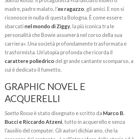
Saetta Rossa
. Il protagonista «ha lasciato indietro
madre, padre malato, l’
ex ragazzo
, gli amici. E non si
riconosce in nulla di questa Bologna. È come essere
sbarcati
nel mondo di Ziggy
, la più iconica tra le
personalità che Bowie assumerà nel corso della sua
carriera». Una società profondamente trasformata e
trasformista. Un’utopia profonda che ricorda il
carattere poliedrico
del grande cantante scomparso, a
cui è dedicato il fumetto.
GRAPHIC NOVEL E
ACQUERELLI
Saetta Rossa
è stato disegnato e scritto da
Marco B.
Bucci e Riccardo Atzeni
, tutto in acquerello e senza
l’ausilio del computer. Gli autori dichiarano, che la