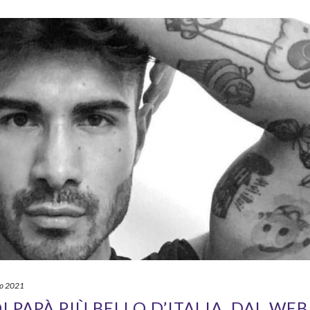
io 2021
I PAPÀ PIÙ BELLO D’ITALIA, DAL WEB