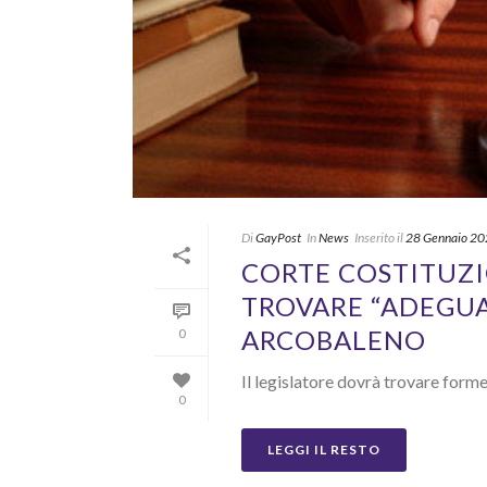
Di
GayPost
In
News
Inserito il
28 Gennaio 2
CORTE COSTITUZI
TROVARE “ADEGUA
ARCOBALENO
0
Il legislatore dovrà trovare forme 
0
LEGGI IL RESTO