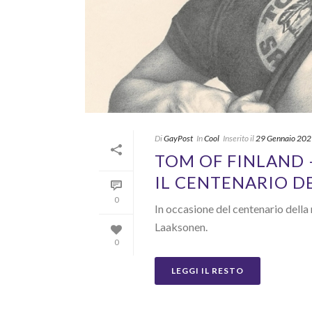
Di
GayPost
In
Cool
Inserito il
29 Gennaio 20
TOM OF FINLAND –
IL CENTENARIO D
0
In occasione del centenario della
Laaksonen.
0
LEGGI IL RESTO