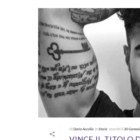
Di
Dario Accolla
In
Storie
Inserito il
30 Genna
VINCE IL TITOLO D