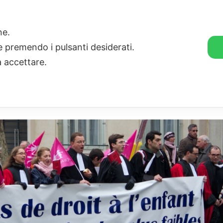
🛒 GENDER SHOP
STORIE
one.
ie premendo i pulsanti desiderati.
a accettare.