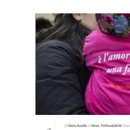
Di
Dario Accolla
In
News
,
Politica&diritti
Inser