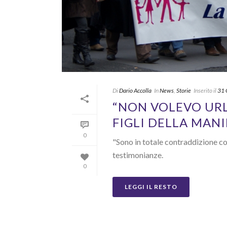
Di
Dario Accolla
In
News
,
Storie
Inserito il
31 
“NON VOLEVO URL
FIGLI DELLA MAN
0
"Sono in totale contraddizione con
testimonianze.
0
LEGGI IL RESTO