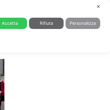
✕
COOL
GENDER
CHI SIAMO
Accetta
Rifiuta
Personalizza