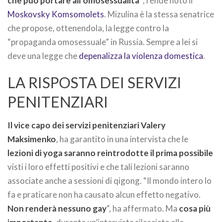
che può portare all’omosessualità”
, rende noto il
Moskovsky Komsomolets
. Mizulina è la stessa senatrice
che propose, ottenendola, la legge contro la
“propaganda omosessuale” in Russia. Sempre a lei si
deve una legge che
depenalizza la violenza domestica
.
LA RISPOSTA DEI SERVIZI
PENITENZIARI
Il vice capo dei servizi penitenziari Valery
Maksimenko
, ha garantito in una intervista che le
lezioni di yoga saranno reintrodotte il prima possibile
visti i loro effetti positivi e che tali lezioni saranno
associate anche a sessioni di qigong. “Il mondo intero lo
fa e praticare non ha causato alcun effetto negativo.
Non renderà nessuno gay
“, ha affermato. Ma
cosa più