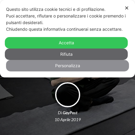
✕
Questo sito utilizza cookie tecnici e di profilazione.
Puoi accettare, rifiutare o personalizzare i cookie premendo i
pulsanti desiderati.
Chiudendo questa informativa continuerai senza accettare.
Namasté, sei gay. La Russia contro lo
Yoga in carcere: “Provoca
Accetta
omosessualità”
Rifiuta
Personalizza
Di
GayPost
10 Aprile 2019