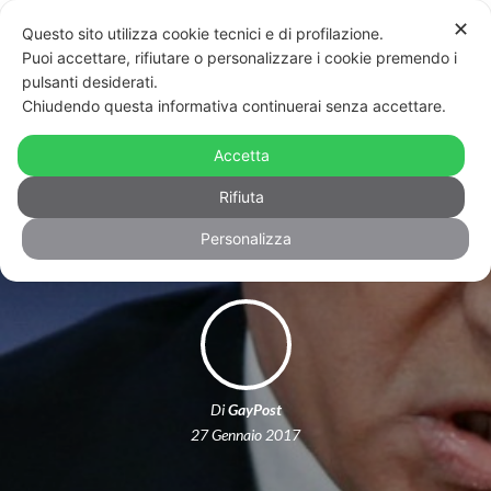
✕
Questo sito utilizza cookie tecnici e di profilazione.
Puoi accettare, rifiutare o personalizzare i cookie premendo i
pulsanti desiderati.
Chiudendo questa informativa continuerai senza accettare.
La Duma ha detto sì: picchiare la
moglie in Russia non sarà più reato
Accetta
penale
Rifiuta
Personalizza
Di
GayPost
27 Gennaio 2017