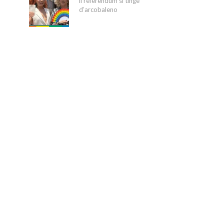
il referendum si tinge
d’arcobaleno