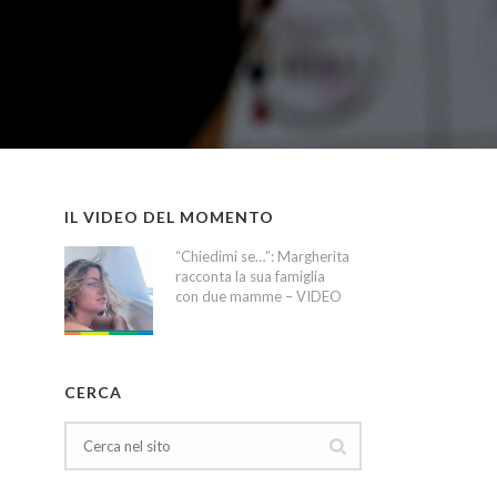
IL VIDEO DEL MOMENTO
“Chiedimi se…”: Margherita
racconta la sua famiglia
con due mamme – VIDEO
CERCA