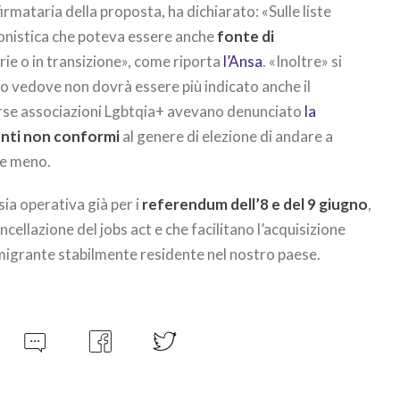
irmataria della proposta, ha dichiarato: «Sulle liste
onistica che poteva essere anche
fonte di
ie o in transizione», come riporta
l’Ansa
. «Inoltre» si
o vedove non dovrà essere più indicato anche il
rse associazioni Lgbtqia+ avevano denunciato
la
ti non conformi
al genere di elezione di andare a
ne meno.
sia operativa già per i
referendum dell’8 e del 9 giugno
,
cellazione del jobs act e che facilitano l’acquisizione
 migrante stabilmente residente nel nostro paese.