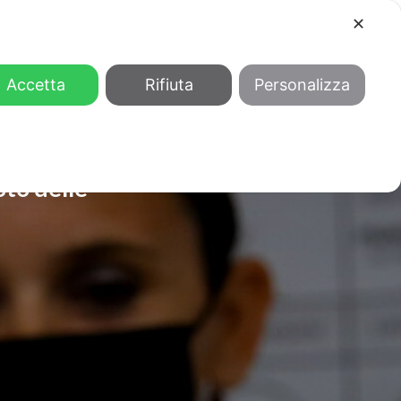
✕
COOL
GENDER
CHI SIAMO
Accetta
Rifiuta
Personalizza
oto delle