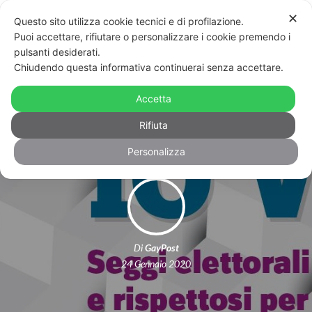
✕
Questo sito utilizza cookie tecnici e di profilazione.
Puoi accettare, rifiutare o personalizzare i cookie premendo i
pulsanti desiderati.
Chiudendo questa informativa continuerai senza accettare.
Elezioni regionali in Emilia Romagna:
Accetta
al via la campagna “Io sono, io voto”
Rifiuta
Personalizza
Di
GayPost
24 Gennaio 2020