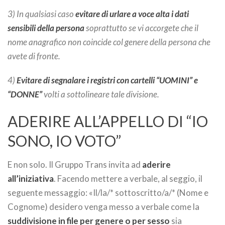
3) In qualsiasi caso
evitare di urlare a voce alta i dati
sensibili della persona
soprattutto se vi accorgete che il
nome anagrafico non coincide col genere della persona che
avete di fronte.
4)
Evitare di segnalare i registri con cartelli “UOMINI” e
“DONNE”
volti a sottolineare tale divisione.
ADERIRE ALL’APPELLO DI “IO
SONO, IO VOTO”
E non solo. Il Gruppo Trans invita ad
aderire
all’iniziativa
. Facendo mettere a verbale, al seggio, il
seguente messaggio: «Il/la/* sottoscritto/a/* (Nome e
Cognome) desidero venga messo a verbale come la
suddivisione in file per genere o per sesso
sia