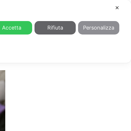
✕
COOL
GENDER
CHI SIAMO
Accetta
Rifiuta
Personalizza