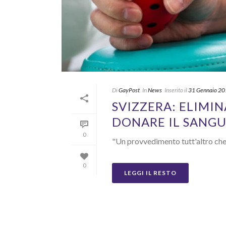
Di
GayPost
In
News
Inserito il
31 Gennaio 2
SVIZZERA: ELIMIN
DONARE IL SANGU
0
"Un provvedimento tutt'altro che
0
LEGGI IL RESTO