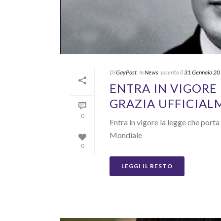
Di
GayPost
In
News
Inserito il
31 Gennaio 2
ENTRA IN VIGORE 
GRAZIA UFFICIAL
0
Entra in vigore la legge che port
Mondiale
0
LEGGI IL RESTO