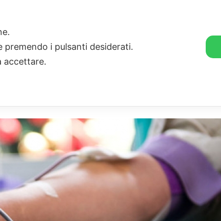
🛒 GENDER SHOP
STORIE
one.
ie premendo i pulsanti desiderati.
a accettare.