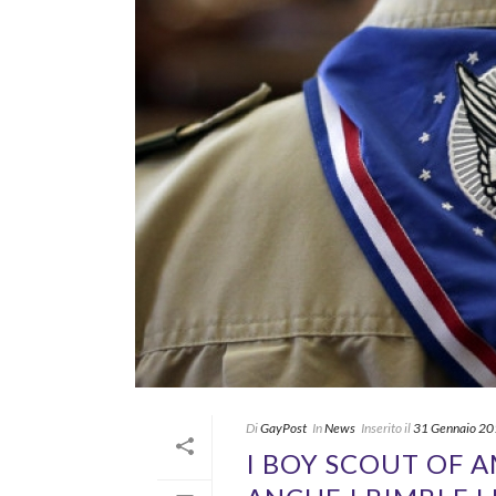
Di
GayPost
In
News
Inserito il
31 Gennaio 2
I BOY SCOUT OF 