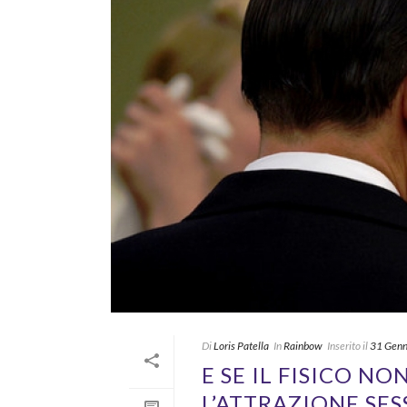
Di
Loris Patella
In
Rainbow
Inserito il
31 Genn
E SE IL FISICO N
L’ATTRAZIONE SES