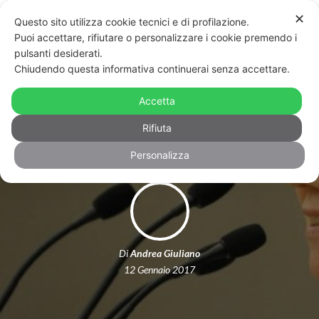
✕
Questo sito utilizza cookie tecnici e di profilazione.
Puoi accettare, rifiutare o personalizzare i cookie premendo i
pulsanti desiderati.
Chiudendo questa informativa continuerai senza accettare.
Russia: presto la violenza domestica
Accetta
non sarà più un crimine
Rifiuta
Personalizza
Di
Andrea Giuliano
12 Gennaio 2017