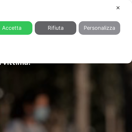
✕
COOL
GENDER
CHI SIAMO
Accetta
Rifiuta
Personalizza
 vittima: