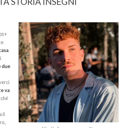
TA STORIA INSEGNI
gbt+
te
casa
i
e due
verci
te va
rché
 il
ro,