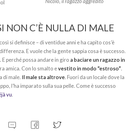
Nicolò, il ragazzo aggredito
col
SI NON C’È NULLA DI MALE
così si definisce – di ventidue anni e ha capito cos’è
’indifferenza. E vuole che la gente sappia cosa è successo.
. E perché possa andare in giro
a baciare un ragazzo in
cara amica. Con lo smalto e
vestito in modo “estroso”
.
a di male.
Il male sta altrove
. Fuori da un locale dove la
oppo, l’ha imparato sulla sua pelle. Come è successo
éjà vu
.