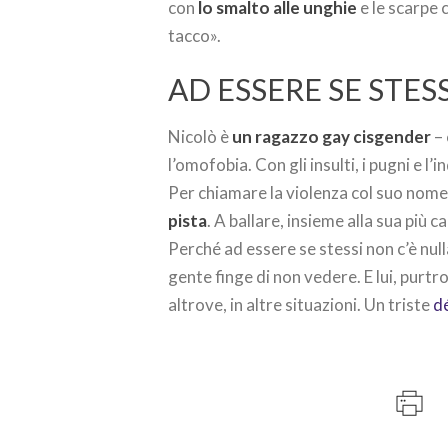
con
lo smalto alle unghie
e le scarpe 
tacco».
AD ESSERE SE STES
Nicolò è
un ragazzo gay cisgender
– 
l’omofobia. Con gli insulti, i pugni e l
Per chiamare la violenza col suo nome
pista
. A ballare, insieme alla sua più 
Perché ad essere se stessi non c’è null
gente finge di non vedere. E lui, purtr
altrove, in altre situazioni. Un triste
d