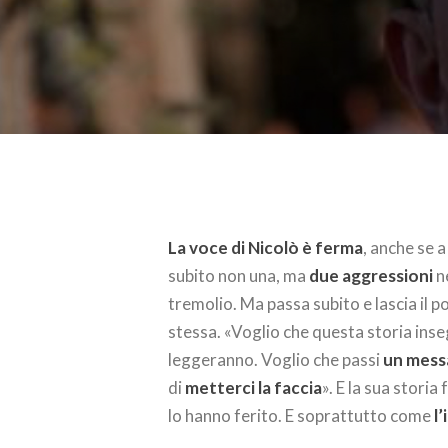
La voce di Nicolò è ferma
, anche se 
subito non una, ma
due aggressioni
ne
tremolio. Ma passa subito e lascia il p
stessa. «Voglio che questa storia inse
leggeranno. Voglio che passi
un mess
di
metterci la faccia
». E la sua stori
lo hanno ferito. E soprattutto come
l’