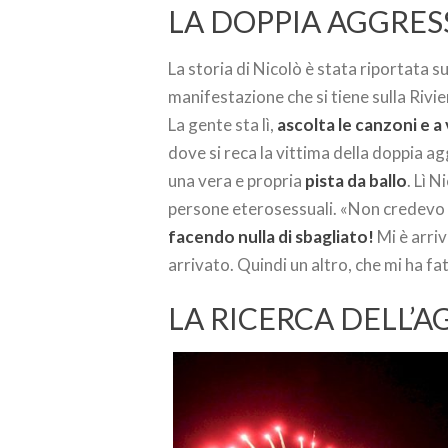
LA DOPPIA AGGRES
La storia di Nicolò è stata riportata s
manifestazione che si tiene sulla Rivi
La gente sta lì,
ascolta le canzoni e a 
dove si reca la vittima della doppia a
una vera e propria
pista da ballo
. Lì 
persone eterosessuali. «Non credevo 
facendo nulla di sbagliato!
Mi è arriv
arrivato. Quindi un altro, che mi ha fat
LA RICERCA DELL’