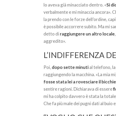
lo aveva già minacciato dentro. «
Si d
verbalmente e mi minaccia ancora». Ch
la prendo con le forze dell’ordine, ca
è possibile accorrere subito. Ma mi s
detto di
raggiungere un altro locale
aggredito».
L’INDIFFERENZA DE
Poi,
dopo sette minuti
al telefono, l
raggiungendo la macchina. «La mia mig
fosse stata lei a rovesciare il bicchi
sentire ragioni. Dichiarava di essere
f
mi ha colpito davvero è stata la totale
Che fa più male dei pugni dati al buio e