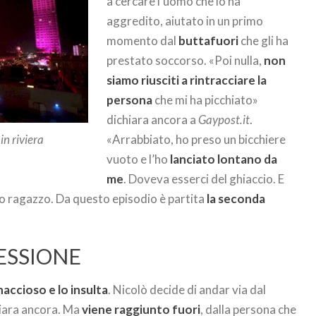
a cercare l’uomo che lo ha
aggredito, aiutato in un primo
momento dal
buttafuori
che gli ha
prestato soccorso. «Poi nulla,
non
siamo riusciti a rintracciare la
persona
che mi ha picchiato»
dichiara ancora a
Gaypost.it
.
«Arrabbiato, ho preso un bicchiere
n riviera
vuoto e l’ho
lanciato lontano da
me
. Doveva esserci del ghiaccio. E
o ragazzo. Da questo episodio è partita
la seconda
ESSIONE
naccioso e lo insulta
. Nicolò decide di andar via dal
hiara ancora. Ma
viene raggiunto fuori
, dalla persona che