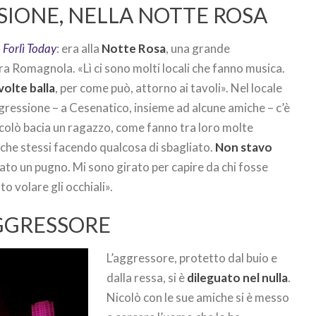
SIONE, NELLA NOTTE ROSA
u
Forlì Today
: era alla
Notte Rosa
, una grande
era Romagnola. «Lì ci sono molti locali che fanno musica.
volte balla
, per come può, attorno ai tavoli». Nel locale
ggressione – a Cesenatico, insieme ad alcune amiche – c’è
Nicolò bacia un ragazzo, come fanno tra loro molte
che stessi facendo qualcosa di sbagliato.
Non stavo
ato un pugno. Mi sono girato per capire da chi fosse
to volare gli occhiali».
AGGRESSORE
L’aggressore, protetto dal buio e
dalla ressa, si è
dileguato nel nulla
.
Nicolò con le sue amiche si è messo