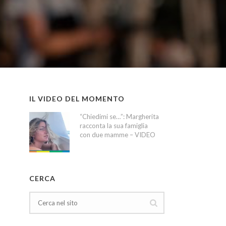
IL VIDEO DEL MOMENTO
“Chiedimi se…”: Margherita
racconta la sua famiglia
con due mamme – VIDEO
CERCA