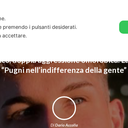
🛒 GENDER SHOP
STORIE
one.
ie premendo i pulsanti desiderati.
a accettare.
co, doppia aggressione omofobica. La
“Pugni nell’indifferenza della gente”
Di
Dario Accolla