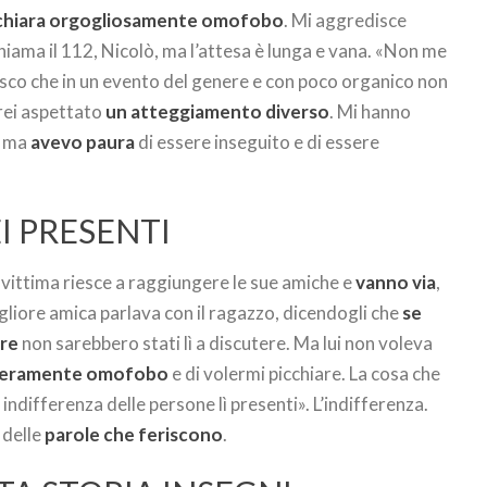
ichiara orgogliosamente omofobo
. Mi aggredisce
iama il 112, Nicolò, ma l’attesa è lunga e vana. «Non me
pisco che in un evento del genere e con poco organico non
arei aspettato
un atteggiamento diverso
. Mi hanno
, ma
avevo paura
di essere inseguito e di essere
I PRESENTI
a vittima riesce a raggiungere le sue amiche e
vanno via
,
liore amica parlava con il ragazzo, dicendogli che
se
ere
non sarebbero stati lì a discutere. Ma lui non voleva
ieramente omofobo
e di volermi picchiare. La cosa che
 indifferenza delle persone lì presenti». L’indifferenza.
 delle
parole che feriscono
.