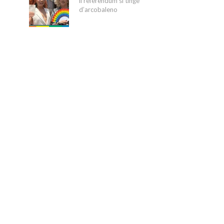
il referendum si tinge
d’arcobaleno