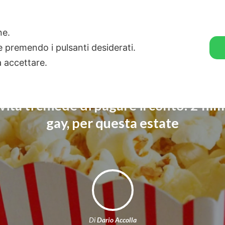
🛒 GENDER SHOP
STORIE
one.
ie premendo i pulsanti desiderati.
a accettare.
ita ti chiede di pagare il conto: 2 fil
gay, per questa estate
Di
Dario Accolla