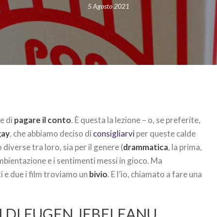
5 Agosto 2021
de di
pagare il conto
. È questa la lezione – o, se preferite,
gay
, che abbiamo deciso di
consigliarvi
per queste calde
diverse tra loro, sia per il genere (
drammatica
, la prima,
ambientazione e i sentimenti messi in gioco. Ma
 e due i film troviamo un
bivio
. E l’io, chiamato a fare una
LM DI EUGEN JEBELEANU