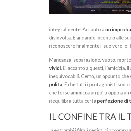
integralmente. Accanto a
un improbab
disinvolta. E andando incontro alle su
riconoscere finalmente il suo vero io. 
Mancanza, separazione, vuoto, morte.
vividi
. E, accanto a questi, l’amicizia, 
inequivocabili. Certo, un appunto che s
pulita
. E che tutti i protagonisti sono
che forse ammicca un po’ troppo a un c
riequilibra tutta certa
perfezione di
IL CONFINE TRA IL 
In entrambi i film, i registi ci accompa