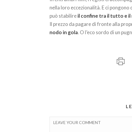
nella loro eccezionalità. E ci pongono
può stabilire
il confine tra il tutto e il
Il prezzo da pagare di fronte alla pro
nodo in gola
. O l’eco sordo di un pug
L