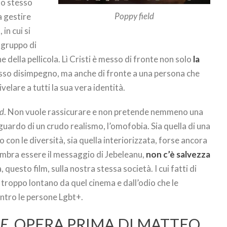
suo stesso
Poppy field
a gestire
t
, in cui si
n gruppo di
e della pellicola. Lì Cristi è messo di fronte non solo
la
stesso disimpegno, ma anche di fronte a una persona che
ivelare a tutti la sua vera identità.
ld
. Non vuole rassicurare e non pretende nemmeno una
guardo di un crudo realismo, l’omofobia. Sia quella di una
 con le diversità, sia quella interiorizzata, forse ancora
embra essere il messaggio di Jebeleanu,
non c’è salvezza
, questo film, sulla nostra stessa società. I cui fatti di
o troppo lontano da quel cinema e dall’odio che le
ntro le persone Lgbt+.
E
, OPERA PRIMA DI MATTEO