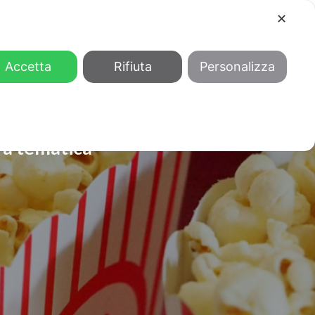
✕
COOL
GENDER
CHI SIAMO
Accetta
Rifiuta
Personalizza
m a tematica