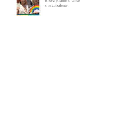
il referendum si tinge
d’arcobaleno