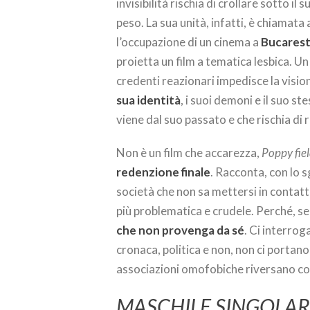
invisibilità rischia di crollare sotto il 
peso. La sua unità, infatti, è chiamata 
l’occupazione di un cinema a
Bucares
proietta un film a tematica lesbica. U
credenti reazionari impedisce la vision
sua identità
, i suoi demoni e il suo 
viene dal suo passato e che rischia di r
Non è un film che accarezza,
Poppy fie
redenzione finale
. Racconta, con lo s
società che non sa mettersi in contatto
più problematica e crudele. Perché, s
che non provenga da sé
. Ci interroga
cronaca, politica e non, non ci portan
associazioni omofobiche riversano co
MASCHILE SINGOLAR