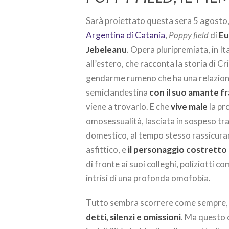
Sarà proiettato questa sera 5 agosto
Argentina di Catania
,
Poppy field
di
E
Jebeleanu
. Opera pluripremiata, in Ita
all’estero, che racconta la storia di Cri
gendarme rumeno che ha una relazio
semiclandestina
con il suo amante f
viene a trovarlo. E che
vive male
la pr
omosessualità, lasciata in sospeso tra 
domestico, al tempo stesso rassicura
asfittico, e
il personaggio costretto 
di fronte ai suoi colleghi, poliziotti co
intrisi di una profonda omofobia.
Tutto sembra scorrere come sempre,
detti, silenzi e omissioni
. Ma questo c