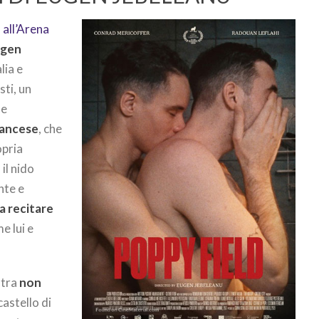
,
all’Arena
ugen
lia e
sti, un
ne
rancese
, che
opria
il nido
nte e
a recitare
me lui e
 tra
non
astello di