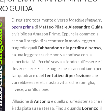
DRO GUIDA
Di registro totalmente diverso
Maschile singolare
,
opera prima
di
Matteo Pilati e Alessandro Guida
e visibile su Amazon Prime. Eppure la commedia,
che ha il pregio di raccontare in modo leggero
tragedie quali l’
abbandono
e la
perdita di senso
,
ha una leggerezza che non va confusa con la
superficialità. Perché scava a fondo sull’essere e il
dover essere. E sulle bugie che ci raccontiamo per
far quadrare quel
tentativo di perfezione
che
vorrebbe essere la nostra vita. E che somiglia,
invece, a un’illusione.
L’illusione di
Antonio
è quella di un’esistenza che si
è adagiata su se stessa. Fino a quando
Lorenzo
, il