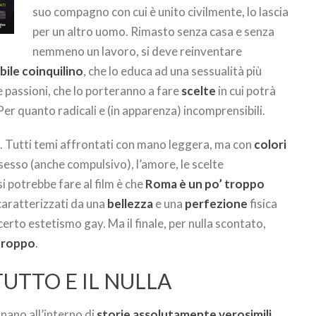
suo compagno con cui è unito civilmente, lo lascia
per un altro uomo. Rimasto senza casa e senza
nemmeno un lavoro, si deve reinventare
ile coinquilino
, che lo educa ad una sessualità più
e passioni, che lo porteranno a fare
scelte
in cui potrà
Per quanto radicali e (in apparenza) incomprensibili.
 Tutti temi affrontati con mano leggera, ma con
colori
il sesso (anche compulsivo), l’amore, le scelte
i potrebbe fare al film è che
Roma è un po’ troppo
 caratterizzati da una
bellezza
e una
perfezione
fisica
erto estetismo gay. Ma il finale, per nulla scontato,
 troppo
.
TUTTO E IL NULLA
gnano all’interno di
storie assolutamente verosimili
,