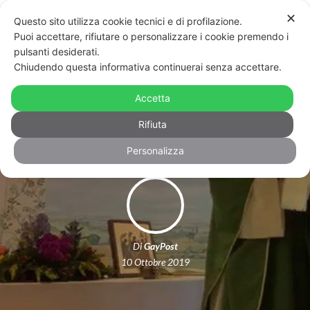
✕
Questo sito utilizza cookie tecnici e di profilazione.
Puoi accettare, rifiutare o personalizzare i cookie premendo i
pulsanti desiderati.
Chiudendo questa informativa continuerai senza accettare.
Verona, torna a celebrare messa il
Accetta
prete che ha sposato il compagno
Rifiuta
Personalizza
Di
GayPost
10 Ottobre 2019