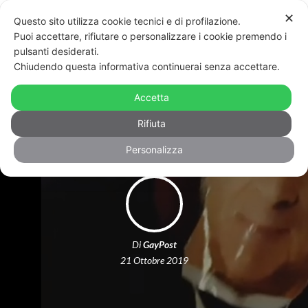
✕
Questo sito utilizza cookie tecnici e di profilazione.
Puoi accettare, rifiutare o personalizzare i cookie premendo i
pulsanti desiderati.
Chiudendo questa informativa continuerai senza accettare.
Vercelli, finta esecuzione contro le
Accetta
mancate dimissioni di Cannata
Rifiuta
Personalizza
Di
GayPost
21 Ottobre 2019