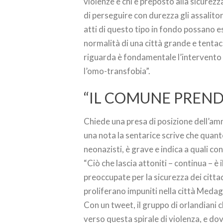
violenze e chi è preposto alla sicurezza
di perseguire con durezza gli assalit
atti di questo tipo in fondo possano es
normalità di una città grande e tenta
riguarda è fondamentale l’intervento 
l’omo-transfobia”.
“IL COMUNE PREND
Chiede una presa di posizione dell’am
una nota la sentarice scrive che quan
neonazisti, è grave e indica a quali co
“Ciò che lascia attoniti – continua – è i
preoccupate per la sicurezza dei cittad
proliferano impuniti nella città Meda
Con un tweet, il gruppo di orlandiani c
verso questa spirale di violenza, e 