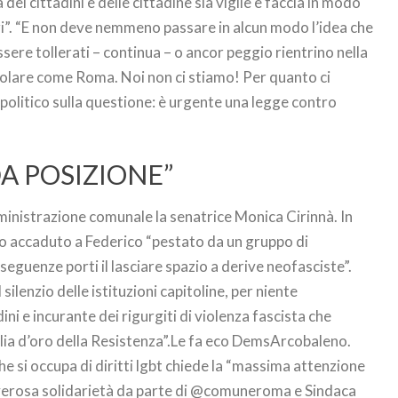
 dei cittadini e delle cittadine sia vigile e faccia in modo
ori”. “E non deve nemmeno passare in alcun modo l’idea che
sere tollerati – continua – o ancor peggio rientrino nella
colare come Roma. Noi non ci stiamo! Per quanto ci
politico sulla questione: è urgente una legge contro
A POSIZIONE”
ministrazione comunale la senatrice Monica Cirinnà. In
to accaduto a Federico “pestato da un gruppo di
nseguenze porti il lasciare spazio a derive neofasciste”.
l silenzio delle istituzioni capitoline, per niente
ini e incurante dei rigurgiti di violenza fascista che
glia d’oro della Resistenza”.Le fa eco DemsArcobaleno.
he si occupa di diritti lgbt chiede la “massima attenzione
doverosa solidarietà da parte di @comuneroma e Sindaca