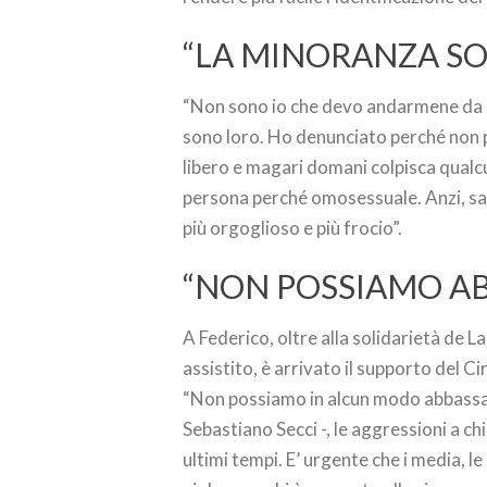
“LA MINORANZA S
“Non sono io che devo andarmene da R
sono loro. Ho denunciato perché non
libero e magari domani colpisca qualcu
persona perché omosessuale. Anzi, sai 
più orgoglioso e più frocio”.
“NON POSSIAMO AB
A Federico, oltre alla solidarietà de 
assistito, è arrivato il supporto del Ci
“Non possiamo in alcun modo abbassare
Sebastiano Secci -, le aggressioni a 
ultimi tempi. E’ urgente che i media, l