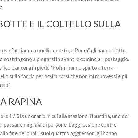
à.
E BOTTE E IL COLTELLO SULLA
osa facciamo a quelli come te, a Roma” gli hanno detto.
 lo costringono a piegarsi in avanti e comincia il pestaggio.
erico è ancora in piedi. “Poi mi hanno spinto a terra –
tello sulla faccia per assicurarsi che non mi muovessi e gli
tto”.
LA RAPINA
 le 17.30: un’orario in cui alla stazione Tiburtina, uno dei
o, passano migliaia di persone. L’aggressione contro
lla fine dei quali i suoi quattro aggressori gli hanno