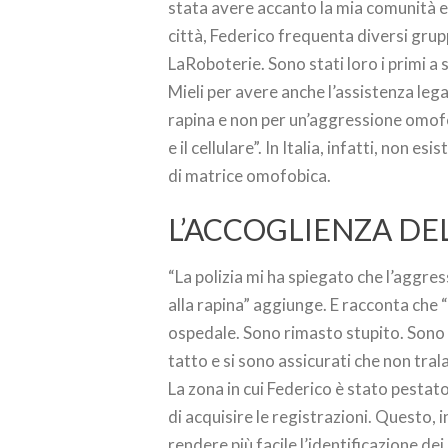
stata avere accanto la mia comunità e 
città, Federico frequenta diversi grupp
LaRoboterie. Sono stati loro i primi a
Mieli per avere anche l’assistenza leg
rapina e non per un’aggressione omofo
e il cellulare”. In Italia, infatti, non
di matrice omofobica.
L’ACCOGLIENZA DEL
“La polizia mi ha spiegato che l’aggre
alla rapina” aggiunge. E racconta che “
ospedale. Sono rimasto stupito. Sono 
tatto e si sono assicurati che non trala
La zona in cui Federico è stato pestato
di acquisire le registrazioni. Questo,
rendere più facile l’identificazione dei