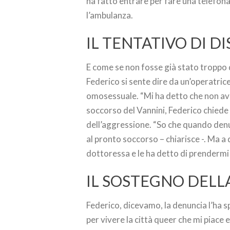
ha fatto entrare per fare una telefonat
l’ambulanza.
IL TENTATIVO DI D
E come se non fosse già stato troppo 
Federico si sente dire da un’operatric
omosessuale. “Mi ha detto che non avr
soccorso del Vannini, Federico chiede 
dell’aggressione. “So che quando denu
al pronto soccorso – chiarisce -. Ma a 
dottoressa e le ha detto di prendermi i
IL SOSTEGNO DEL
Federico, dicevamo, la denuncia l’ha 
per vivere la città queer che mi piace 