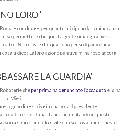
ONO LORO”
oma – conclude -: per quanto mi riguarda la minoranza
 posso permettere che questa gente rimanga a piede
n altro. Non esiste che qualcuno pensi di punire una
cosa ti dico? La loro azione punitiva mi ha reso ancora
BASSARE LA GUARDIA”
LaRoboterie che
per prima ha denunciato l’accaduto
e lo ha
rcolo Mieli.
 la guardia – scrive in una nota il presidente
chiara matrice omofoba stanno aumentando in questi
e associazioni e il mondo civile non sottovalutino queste