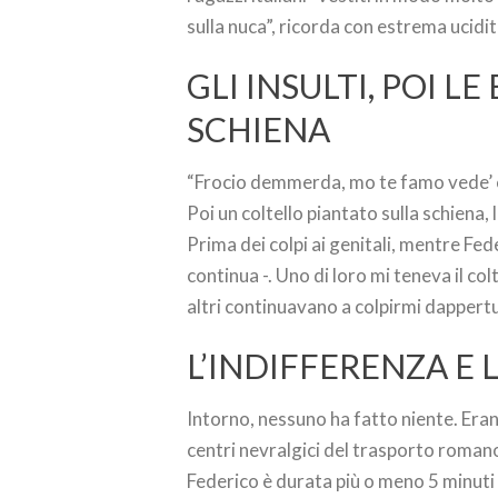
sulla nuca”, ricorda con estrema ucidit
GLI INSULTI, POI L
SCHIENA
“Frocio demmerda, mo te famo vede’ c
Poi un coltello piantato sulla schiena,
Prima dei colpi ai genitali, mentre Fed
continua -. Uno di loro mi teneva il col
altri continuavano a colpirmi dappertu
L’INDIFFERENZA E 
Intorno, nessuno ha fatto niente. Erano
centri nevralgici del trasporto roman
Federico è durata più o meno 5 minuti a