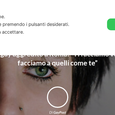
🛒 GENDER SHOP
STORIE
one.
ie premendo i pulsanti desiderati.
a accettare.
gay aggredito a Roma: “Ti facciamo v
facciamo a quelli come te”
Di
GayPost