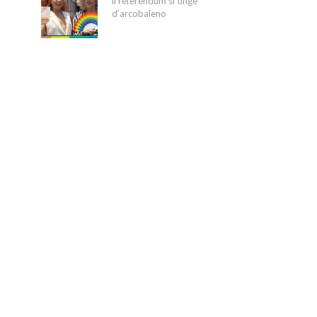
il referendum si tinge
d’arcobaleno