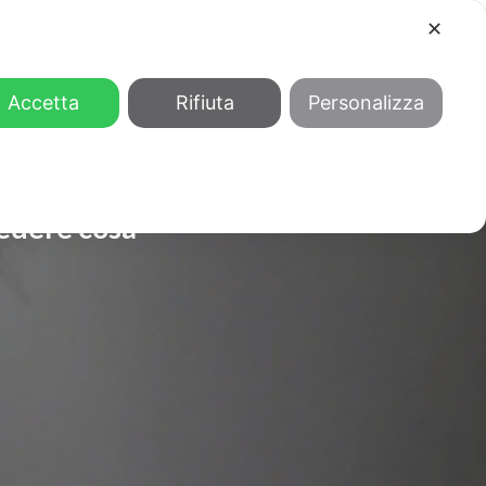
✕
COOL
GENDER
CHI SIAMO
Accetta
Rifiuta
Personalizza
edere cosa