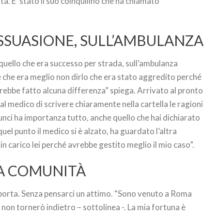
a. E’ stato il suo coinquilino che ha chiamato
ISSUASIONE, SULL’AMBULANZA
quello che era successo per strada, sull’ambulanza
e che era meglio non dirlo che era stato aggredito perché
ebbe fatto alcuna differenza” spiega. Arrivato al pronto
al medico di scrivere chiaramente nella cartella le ragioni
nci ha importanza tutto, anche quello che hai dichiarato
quel punto il medico si è alzato, ha guardato l’altra
n carico lei perché avrebbe gestito meglio il mio caso”.
LA COMUNITÀ
sporta. Senza pensarci un attimo. “Sono venuto a Roma
e non tornerò indietro – sottolinea -. La mia fortuna è