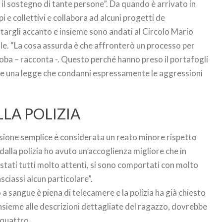
il sostegno di tante persone”. Da quando è arrivato in
i e collettivi e collabora ad alcuni progetti de
 stargli accanto e insieme sono andati al Circolo Mario
ale. “La cosa assurda è che affronterò un processo per
ba – racconta -. Questo perché hanno preso il portafogli
 esiste una legge che condanni espressamente le aggressioni
LA POLIZIA
ssione semplice è considerata un reato minore rispetto
dalla polizia ho avuto un’accoglienza migliore che in
stati tutti molto attenti, si sono comportati con molto
sciassi alcun particolare”.
 a sangue è piena di telecamere e la polizia ha già chiesto
 insieme alle descrizioni dettagliate del ragazzo, dovrebbe
 quattro.