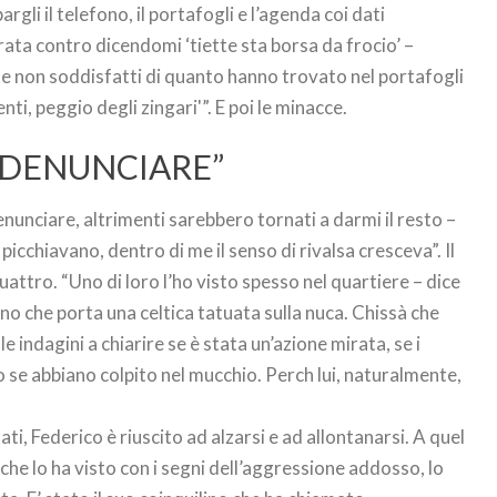
rgli il telefono, il portafogli e l’agenda coi dati
irata contro dicendomi ‘tiette sta borsa da frocio’ –
e non soddisfatti di quanto hanno trovato nel portafogli
ti, peggio degli zingari'”. E poi le minacce.
 DENUNCIARE”
unciare, altrimenti sarebbero tornati a darmi il resto –
icchiavano, dentro di me il senso di rivalsa cresceva”. Il
uattro. “Uno di loro l’ho visto spesso nel quartiere – dice
 uno che porta una celtica tatuata sulla nuca. Chissà che
e indagini a chiarire se è stata un’azione mirata, se i
 se abbiano colpito nel mucchio. Perch lui, naturalmente,
ti, Federico è riuscito ad alzarsi e ad allontanarsi. A quel
che lo ha visto con i segni dell’aggressione addosso, lo