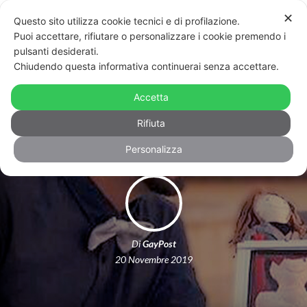
✕
Questo sito utilizza cookie tecnici e di profilazione.
Puoi accettare, rifiutare o personalizzare i cookie premendo i
pulsanti desiderati.
Chiudendo questa informativa continuerai senza accettare.
Unioni civili: 2808 nel 2018. Cirinnà:
Accetta
«Battaglia ancora lunga»
Rifiuta
Personalizza
Di
GayPost
20 Novembre 2019