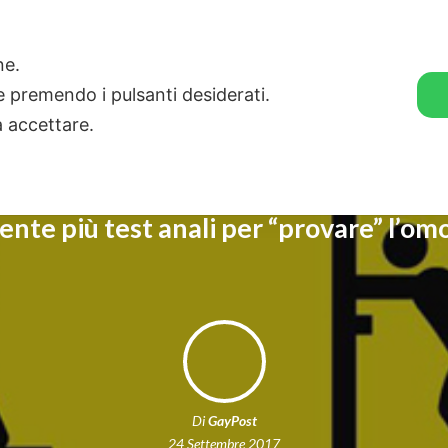
🛒 GENDER SHOP
STORIE
one.
ie premendo i pulsanti desiderati.
a accettare.
iente più test anali per “provare” l’om
Di
GayPost
24 Settembre 2017