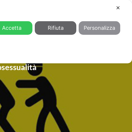
✕
COOL
GENDER
CHI SIAMO
Accetta
Rifiuta
Personalizza
osessualità