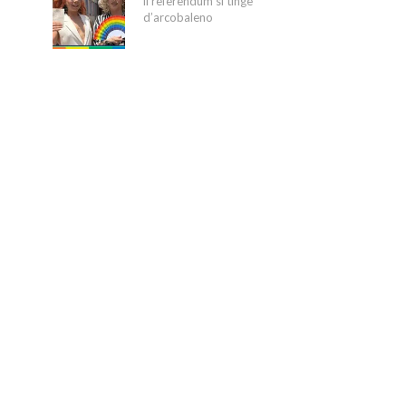
il referendum si tinge
d’arcobaleno