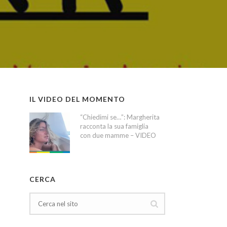
IL VIDEO DEL MOMENTO
“Chiedimi se…”: Margherita
racconta la sua famiglia
con due mamme – VIDEO
CERCA