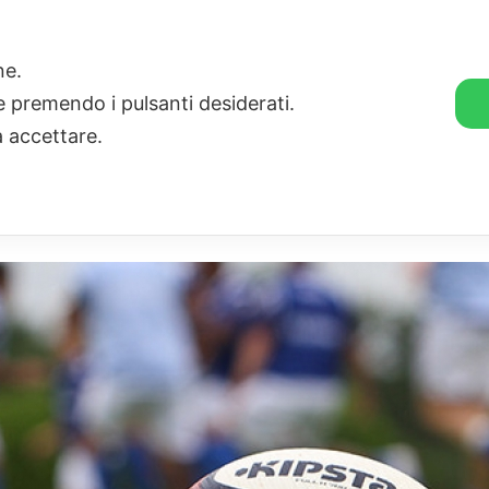
🛒 GENDER SHOP
STORIE
one.
ie premendo i pulsanti desiderati.
a accettare.