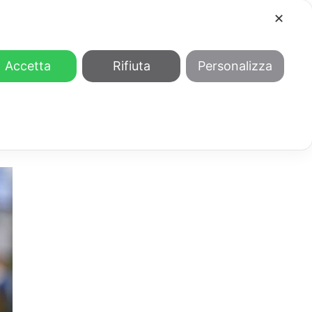
✕
COOL
GENDER
CHI SIAMO
Accetta
Rifiuta
Personalizza