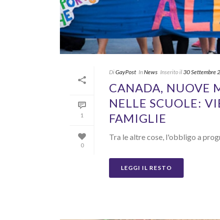
Di
GayPost
In
News
Inserito il
30 Settembre 
CANADA, NUOVE M
NELLE SCUOLE: V
FAMIGLIE
1
Tra le altre cose, l'obbligo a pro
0
LEGGI IL RESTO