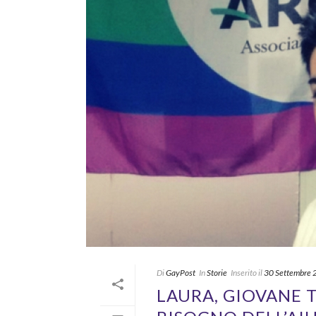
Di
GayPost
In
Storie
Inserito il
30 Settembre
LAURA, GIOVANE 