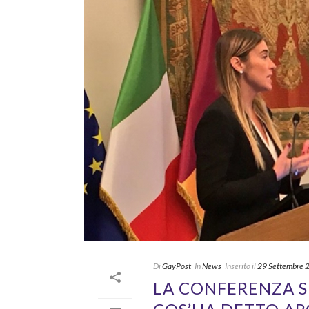
Di
GayPost
In
News
Inserito il
29 Settembre 
LA CONFERENZA SU