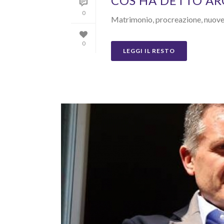
COS’HA DETTO AR
0
Matrimonio, procreazione, nuove f
0
LEGGI IL RESTO