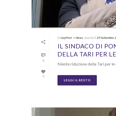
Di
GayPost
In
News
Inserito il
29 Settembre 
IL SINDACO DI PO
DELLA TARI PER L
0
Niente riduzione della Tari per le 
0
LEGGI IL RESTO