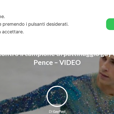
🛒 GENDER SHOP
STORIE
one.
ie premendo i pulsanti desiderati.
a accettare.
contro il campione di pattinaggio gay 
Pence – VIDEO
Di
GayPost