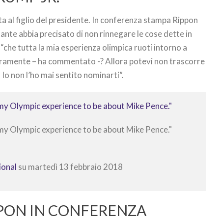
ta al figlio del presidente. In conferenza stampa Rippon
tante abbia precisato di non rinnegare le cose dette in
che tutta la mia esperienza olimpica ruoti intorno a
Veramente – ha commentato -? Allora potevi non trascorre
 Io non l’ho mai sentito nominarti”.
my Olympic experience to be about Mike Pence."
my Olympic experience to be about Mike Pence."
ional
su martedì 13 febbraio 2018
IPPON IN CONFERENZA