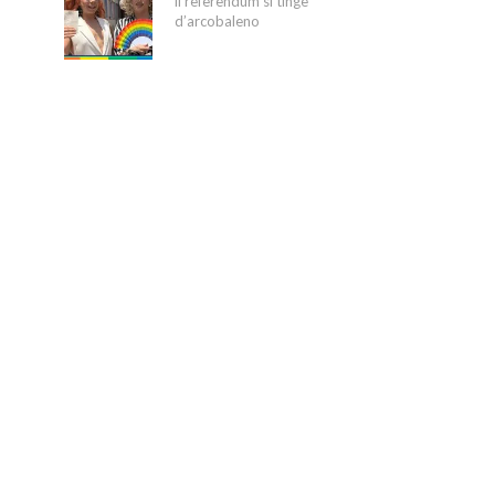
il referendum si tinge
d’arcobaleno