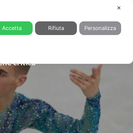
✕
COOL
GENDER
CHI SIAMO
Accetta
Rifiuta
Personalizza
che critica