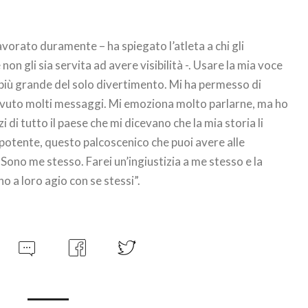
vorato duramente – ha spiegato l’atleta a chi gli
n gli sia servita ad avere visibilità -. Usare la mia voce
più grande del solo divertimento. Mi ha permesso di
icevuto molti messaggi. Mi emoziona molto parlarne, ma ho
 di tutto il paese che mi dicevano che la mia storia li
e potente, questo palcoscenico che puoi avere alle
Sono me stesso. Farei un’ingiustizia a me stesso e la
no a loro agio con se stessi”.