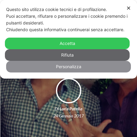
✕
Questo sito utilizza cookie tecnici e di profilazione.
Puoi accettare, rifiutare o personalizzare i cookie premendo i
pulsanti desiderati.
Chiudendo questa informativa continuerai senza accettare.
Troppe foto di coppia sui social?
Accetta
Potrebbero nascondere un problema
Rifiuta
Personalizza
Di
Loris Patella
24 Gennaio 2017