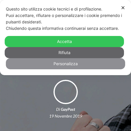
✕
Questo sito utilizza cookie tecnici e di profilazione.
Puoi accettare, rifiutare o personalizzare i cookie premendo i
pulsanti desiderati.
Chiudendo questa informativa continuerai senza accettare.
Trento, torna a casa e fratello lo
accoltella: «Omofobia malattia
Accetta
dell’anima»
Rifiuta
Personalizza
Di
GayPost
19 Novembre 2019