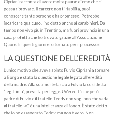
Cipriani racconta di avere molta paura: «Temo che ci
possa riprovare. Il carcere non ti riabilita, puoi
conoscere tante persone e ha promesso. Potrebbe
incaricare qualcuno, l’ho detto anche ai carabinieri. Da
tempo non vivo più in Trentino, ma fuori provincia in una
casa protetta che ho trovato grazie all’Associazione
Quore. In questi giorni ero tornato per il processo».
LA QUESTIONE DELL’EREDITÀ
L’unico motivo che aveva spinto Fulvio Cipriani a tornare
a Borgo è stata la questione legale legata all’eredità
della madre. Alla sua morte lasciò a Fulvio la così detta
“legittima”, prevista per legge. Un’eredità che però il
padre di Fulvio e il fratello Teddy non vogliono che vada
al fratello: «C’è una intolleranza di fondo. È stato detto
che io ho esasperato Teddy, ma non è vero. Non