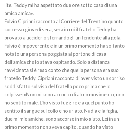
lite. Teddy mi ha aspettato due ore sotto casa di una
amica amica».
Fulvio Cipriani racconta al Corriere del Trentino quanto
successo giovedì sera, sera in cui il fratello Teddy ha
provato a ucciderlo sferrandogli un fendente alla gola.
Fulvio è impoverente e in un primo momento ha soltanto
notato una persona poggiata al portone di casa
dell’amica che lo stava ospitando. Solo a distanza
ravvicinata si è reso conto che quella persona era suo
fratello Teddy. Cipriani racconta di aver visto un sorriso
soddisfatto sul viso del fratello poco prima che lo
colpisse: «Non mi sono accorto di alcun movimento, non
ho sentito male. L’ho visto fuggire e a quel punto ho
sentito il sangue sul collo e ho urlato. Nadia e la figlia,
due mi mie amiche, sono accorse in mio aiuto. Lei in un
primo momento non aveva capito, quando ha visto