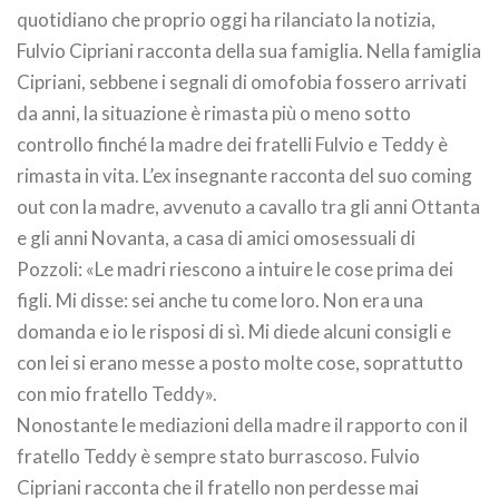
quotidiano che proprio oggi ha rilanciato la notizia,
Fulvio Cipriani racconta della sua famiglia. Nella famiglia
Cipriani, sebbene i segnali di omofobia fossero arrivati
da anni, la situazione è rimasta più o meno sotto
controllo finché la madre dei fratelli Fulvio e Teddy è
rimasta in vita. L’ex insegnante racconta del suo coming
out con la madre, avvenuto a cavallo tra gli anni Ottanta
e gli anni Novanta, a casa di amici omosessuali di
Pozzoli: «Le madri riescono a intuire le cose prima dei
figli. Mi disse: sei anche tu come loro. Non era una
domanda e io le risposi di sì. Mi diede alcuni consigli e
con lei si erano messe a posto molte cose, soprattutto
con mio fratello Teddy».
Nonostante le mediazioni della madre il rapporto con il
fratello Teddy è sempre stato burrascoso. Fulvio
Cipriani racconta che il fratello non perdesse mai