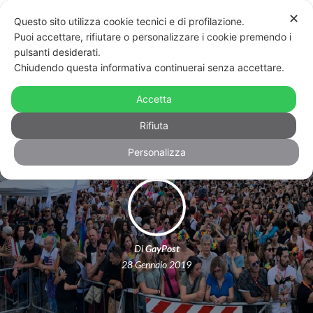
✕
Questo sito utilizza cookie tecnici e di profilazione.
Puoi accettare, rifiutare o personalizzare i cookie premendo i
pulsanti desiderati.
Chiudendo questa informativa continuerai senza accettare.
Il prossimo Toscana Pride sarà a Pisa:
Accetta
ecco la data
Rifiuta
Personalizza
Di
GayPost
28 Gennaio 2019